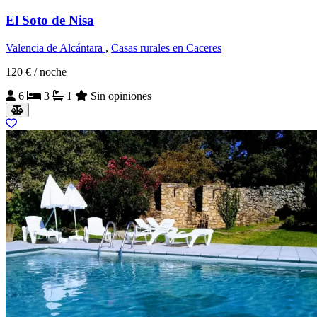
El Soto de Nisa
Valencia de Alcántara
,
Casas rurales en Caceres
120 €
/ noche
6
3
1
Sin opiniones