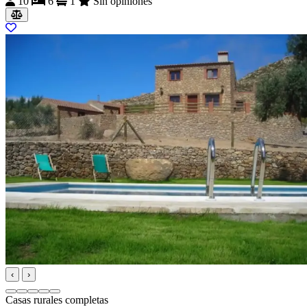
10
6
1
Sin opiniones
‹
›
Casas rurales completas