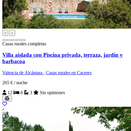
‹
›
Casas rurales completas
Villa aislada con Piscina privada, terraza, jardín y
barbacoa
Valencia de Alcántara
,
Casas rurales en Caceres
265 €
/ noche
12
6
3
Sin opiniones