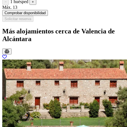
1 huésped
Restar huésped
Sumar huésped
−
+
Máx. 13
Comprobar disponibilidad
Solicitar reserva
Más alojamientos cerca de Valencia de
Alcántara