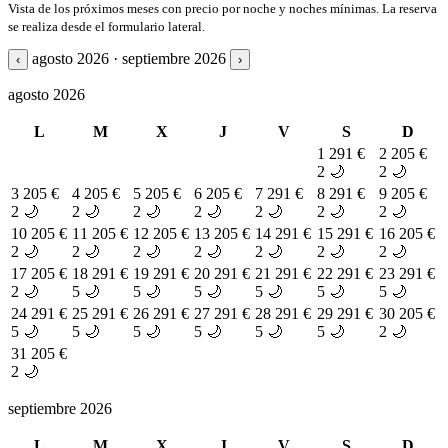
Vista de los próximos meses con precio por noche y noches mínimas. La reserva
se realiza desde el formulario lateral.
agosto 2026 · septiembre 2026
‹
›
agosto 2026
L
M
X
J
V
S
D
1
291 €
2
205 €
2 🌙
2 🌙
3
205 €
4
205 €
5
205 €
6
205 €
7
291 €
8
291 €
9
205 €
2 🌙
2 🌙
2 🌙
2 🌙
2 🌙
2 🌙
2 🌙
10
205 €
11
205 €
12
205 €
13
205 €
14
291 €
15
291 €
16
205 €
2 🌙
2 🌙
2 🌙
2 🌙
2 🌙
2 🌙
2 🌙
17
205 €
18
291 €
19
291 €
20
291 €
21
291 €
22
291 €
23
291 €
2 🌙
5 🌙
5 🌙
5 🌙
5 🌙
5 🌙
5 🌙
24
291 €
25
291 €
26
291 €
27
291 €
28
291 €
29
291 €
30
205 €
5 🌙
5 🌙
5 🌙
5 🌙
5 🌙
5 🌙
2 🌙
31
205 €
2 🌙
septiembre 2026
L
M
X
J
V
S
D