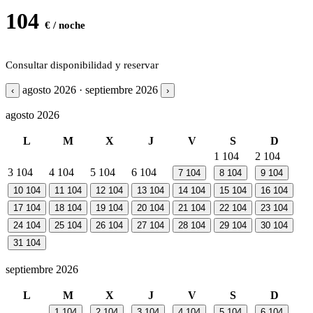
104
€ / noche
Consultar disponibilidad y reservar
agosto 2026 · septiembre 2026
‹
›
agosto 2026
L
M
X
J
V
S
D
1
104
2
104
3
104
4
104
5
104
6
104
7
104
8
104
9
104
10
104
11
104
12
104
13
104
14
104
15
104
16
104
17
104
18
104
19
104
20
104
21
104
22
104
23
104
24
104
25
104
26
104
27
104
28
104
29
104
30
104
31
104
septiembre 2026
L
M
X
J
V
S
D
1
104
2
104
3
104
4
104
5
104
6
104