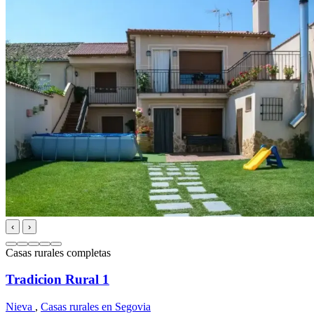
‹
›
Casas rurales completas
Tradicion Rural 1
Nieva
,
Casas rurales en Segovia