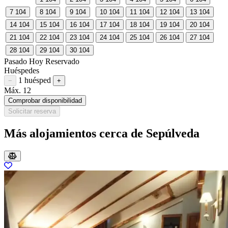
7
104
8
104
9
104
10
104
11
104
12
104
13
104
14
104
15
104
16
104
17
104
18
104
19
104
20
104
21
104
22
104
23
104
24
104
25
104
26
104
27
104
28
104
29
104
30
104
Pasado
Hoy
Reservado
Huéspedes
1 huésped
Restar huésped
Sumar huésped
−
+
Máx. 12
Comprobar disponibilidad
Solicitar reserva
Más alojamientos cerca de Sepúlveda