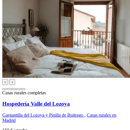
‹
›
Casas rurales completas
Hospedería Valle del Lozoya
Gargantilla del Lozoya y Pinilla de Buitrago
,
Casas rurales en
Madrid