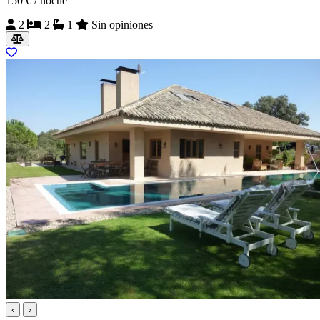
150 €
/ noche
2
2
1
Sin opiniones
‹
›