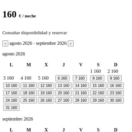
160
€ / noche
Consultar disponibilidad y reservar
agosto 2026 · septiembre 2026
‹
›
agosto 2026
L
M
X
J
V
S
D
1
160
2
160
3
160
4
160
5
160
6
160
7
160
8
160
9
160
10
160
11
160
12
160
13
160
14
160
15
160
16
160
17
160
18
160
19
160
20
160
21
160
22
160
23
160
24
160
25
160
26
160
27
160
28
160
29
160
30
160
31
160
septiembre 2026
L
M
X
J
V
S
D