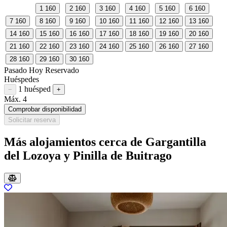
1
160
2
160
3
160
4
160
5
160
6
160
7
160
8
160
9
160
10
160
11
160
12
160
13
160
14
160
15
160
16
160
17
160
18
160
19
160
20
160
21
160
22
160
23
160
24
160
25
160
26
160
27
160
28
160
29
160
30
160
Pasado
Hoy
Reservado
Huéspedes
1 huésped
Restar huésped
Sumar huésped
−
+
Máx. 4
Comprobar disponibilidad
Solicitar reserva
Más alojamientos cerca de Gargantilla
del Lozoya y Pinilla de Buitrago