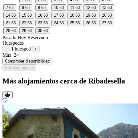
7
63
8
63
9
63
10
63
11
63
12
63
13
63
14
63
15
63
16
63
17
63
18
63
19
63
20
63
21
63
22
63
23
63
24
63
25
63
26
63
27
63
28
63
29
63
30
63
Pasado
Hoy
Reservado
Huéspedes
1 huésped
Restar huésped
Sumar huésped
−
+
Máx. 24
Comprobar disponibilidad
Solicitar reserva
Más alojamientos cerca de Ribadesella