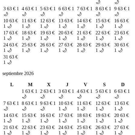
🌙
🌙
3
63 €
1
4
63 €
1
5
63 €
1
6
63 €
1
7
63 €
1
8
63 €
1
9
63 €
1
🌙
🌙
🌙
🌙
🌙
🌙
🌙
10
63 €
11
63 €
12
63 €
13
63 €
14
63 €
15
63 €
16
63 €
1 🌙
1 🌙
1 🌙
1 🌙
1 🌙
1 🌙
1 🌙
17
63 €
18
63 €
19
63 €
20
63 €
21
63 €
22
63 €
23
63 €
1 🌙
1 🌙
1 🌙
1 🌙
1 🌙
1 🌙
1 🌙
24
63 €
25
63 €
26
63 €
27
63 €
28
63 €
29
63 €
30
63 €
1 🌙
1 🌙
1 🌙
1 🌙
1 🌙
1 🌙
1 🌙
31
63 €
1 🌙
septiembre 2026
L
M
X
J
V
S
D
1
63 €
1
2
63 €
1
3
63 €
1
4
63 €
1
5
63 €
1
6
63 €
1
🌙
🌙
🌙
🌙
🌙
🌙
7
63 €
1
8
63 €
1
9
63 €
1
10
63 €
11
63 €
12
63 €
13
63 €
🌙
🌙
🌙
1 🌙
1 🌙
1 🌙
1 🌙
14
63 €
15
63 €
16
63 €
17
63 €
18
63 €
19
63 €
20
63 €
1 🌙
1 🌙
1 🌙
1 🌙
1 🌙
1 🌙
1 🌙
21
63 €
22
63 €
23
63 €
24
63 €
25
63 €
26
63 €
27
63 €
1 🌙
1 🌙
1 🌙
1 🌙
1 🌙
1 🌙
1 🌙