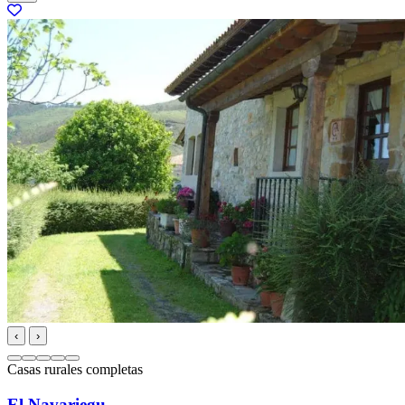
‹
›
Casas rurales completas
El Navariegu