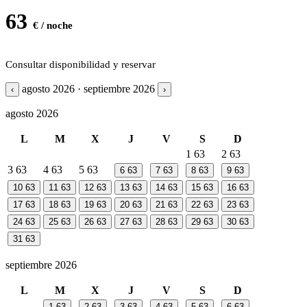
63
€ / noche
Consultar disponibilidad y reservar
agosto 2026 · septiembre 2026
‹
›
agosto 2026
L
M
X
J
V
S
D
1
63
2
63
3
63
4
63
5
63
6
63
7
63
8
63
9
63
10
63
11
63
12
63
13
63
14
63
15
63
16
63
17
63
18
63
19
63
20
63
21
63
22
63
23
63
24
63
25
63
26
63
27
63
28
63
29
63
30
63
31
63
septiembre 2026
L
M
X
J
V
S
D
1
63
2
63
3
63
4
63
5
63
6
63