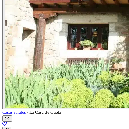
Casas rurales
/
La Casa de Güela