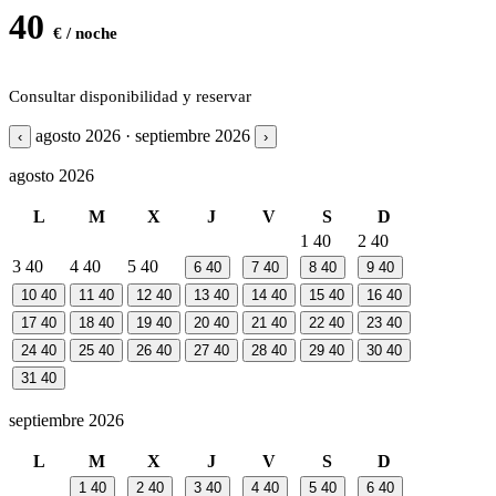
40
€ / noche
Consultar disponibilidad y reservar
agosto 2026 · septiembre 2026
‹
›
agosto 2026
L
M
X
J
V
S
D
1
40
2
40
3
40
4
40
5
40
6
40
7
40
8
40
9
40
10
40
11
40
12
40
13
40
14
40
15
40
16
40
17
40
18
40
19
40
20
40
21
40
22
40
23
40
24
40
25
40
26
40
27
40
28
40
29
40
30
40
31
40
septiembre 2026
L
M
X
J
V
S
D
1
40
2
40
3
40
4
40
5
40
6
40