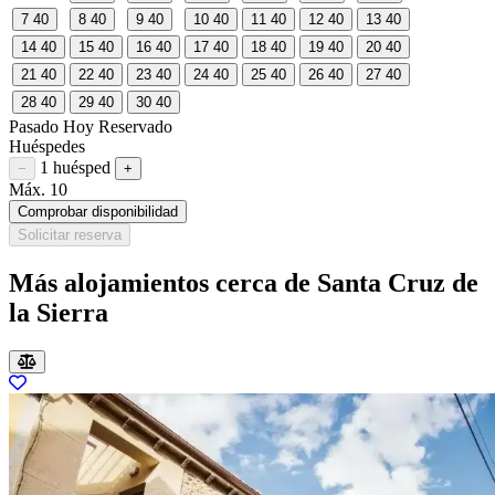
7
40
8
40
9
40
10
40
11
40
12
40
13
40
14
40
15
40
16
40
17
40
18
40
19
40
20
40
21
40
22
40
23
40
24
40
25
40
26
40
27
40
28
40
29
40
30
40
Pasado
Hoy
Reservado
Huéspedes
1 huésped
Restar huésped
Sumar huésped
−
+
Máx. 10
Comprobar disponibilidad
Solicitar reserva
Más alojamientos cerca de Santa Cruz de
la Sierra