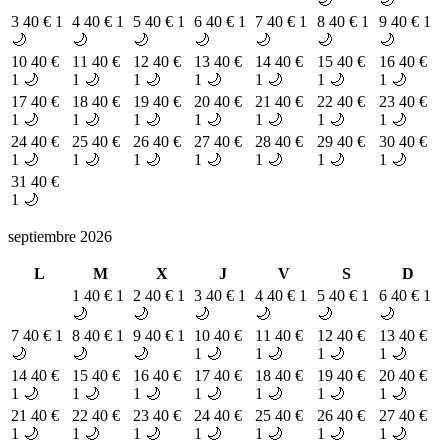
3
40 €
1
4
40 €
1
5
40 €
1
6
40 €
1
7
40 €
1
8
40 €
1
9
40 €
1
🌙
🌙
🌙
🌙
🌙
🌙
🌙
10
40 €
11
40 €
12
40 €
13
40 €
14
40 €
15
40 €
16
40 €
1 🌙
1 🌙
1 🌙
1 🌙
1 🌙
1 🌙
1 🌙
17
40 €
18
40 €
19
40 €
20
40 €
21
40 €
22
40 €
23
40 €
1 🌙
1 🌙
1 🌙
1 🌙
1 🌙
1 🌙
1 🌙
24
40 €
25
40 €
26
40 €
27
40 €
28
40 €
29
40 €
30
40 €
1 🌙
1 🌙
1 🌙
1 🌙
1 🌙
1 🌙
1 🌙
31
40 €
1 🌙
septiembre 2026
L
M
X
J
V
S
D
1
40 €
1
2
40 €
1
3
40 €
1
4
40 €
1
5
40 €
1
6
40 €
1
🌙
🌙
🌙
🌙
🌙
🌙
7
40 €
1
8
40 €
1
9
40 €
1
10
40 €
11
40 €
12
40 €
13
40 €
🌙
🌙
🌙
1 🌙
1 🌙
1 🌙
1 🌙
14
40 €
15
40 €
16
40 €
17
40 €
18
40 €
19
40 €
20
40 €
1 🌙
1 🌙
1 🌙
1 🌙
1 🌙
1 🌙
1 🌙
21
40 €
22
40 €
23
40 €
24
40 €
25
40 €
26
40 €
27
40 €
1 🌙
1 🌙
1 🌙
1 🌙
1 🌙
1 🌙
1 🌙