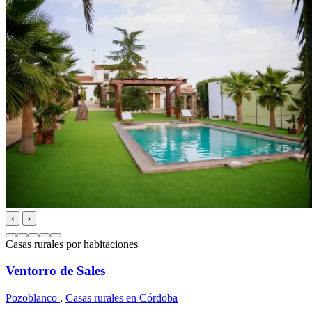
‹
›
Casas rurales por habitaciones
Ventorro de Sales
Pozoblanco
,
Casas rurales en Córdoba