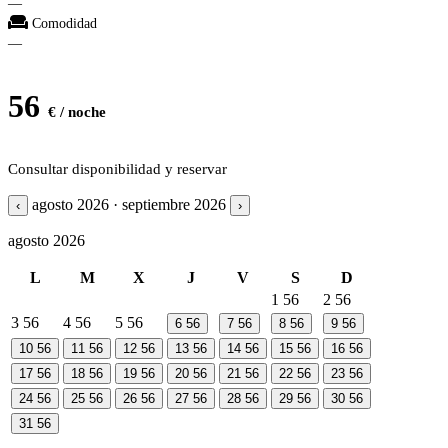
—
Comodidad
—
56
€ / noche
Consultar disponibilidad y reservar
agosto 2026 · septiembre 2026
‹
›
agosto 2026
L
M
X
J
V
S
D
1
56
2
56
3
56
4
56
5
56
6
56
7
56
8
56
9
56
10
56
11
56
12
56
13
56
14
56
15
56
16
56
17
56
18
56
19
56
20
56
21
56
22
56
23
56
24
56
25
56
26
56
27
56
28
56
29
56
30
56
31
56