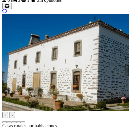
6
3
1
Sin opiniones
‹
›
Casas rurales por habitaciones