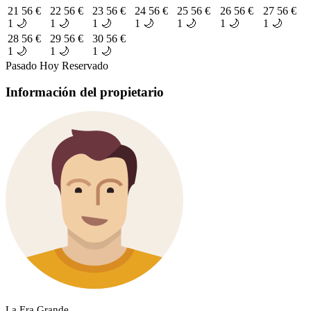
21
56 €
22
56 €
23
56 €
24
56 €
25
56 €
26
56 €
27
56 €
1 🌙
1 🌙
1 🌙
1 🌙
1 🌙
1 🌙
1 🌙
28
56 €
29
56 €
30
56 €
1 🌙
1 🌙
1 🌙
Pasado
Hoy
Reservado
Información del propietario
La Era Grande