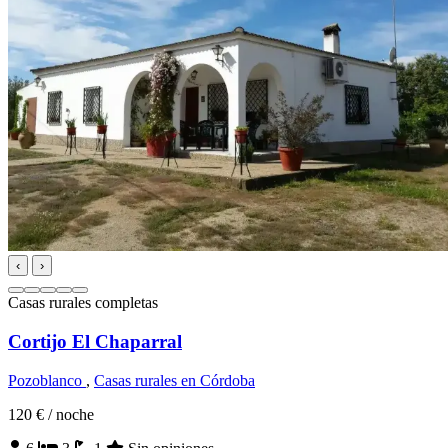
‹
›
Casas rurales completas
Cortijo El Chaparral
Pozoblanco
,
Casas rurales en Córdoba
120 €
/ noche