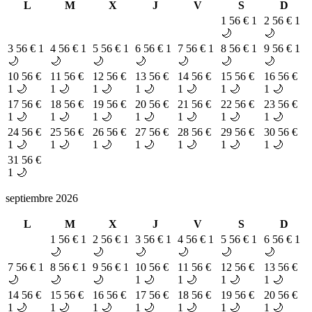
L
M
X
J
V
S
D
1
56 €
1
2
56 €
1
🌙
🌙
3
56 €
1
4
56 €
1
5
56 €
1
6
56 €
1
7
56 €
1
8
56 €
1
9
56 €
1
🌙
🌙
🌙
🌙
🌙
🌙
🌙
10
56 €
11
56 €
12
56 €
13
56 €
14
56 €
15
56 €
16
56 €
1 🌙
1 🌙
1 🌙
1 🌙
1 🌙
1 🌙
1 🌙
17
56 €
18
56 €
19
56 €
20
56 €
21
56 €
22
56 €
23
56 €
1 🌙
1 🌙
1 🌙
1 🌙
1 🌙
1 🌙
1 🌙
24
56 €
25
56 €
26
56 €
27
56 €
28
56 €
29
56 €
30
56 €
1 🌙
1 🌙
1 🌙
1 🌙
1 🌙
1 🌙
1 🌙
31
56 €
1 🌙
septiembre 2026
L
M
X
J
V
S
D
1
56 €
1
2
56 €
1
3
56 €
1
4
56 €
1
5
56 €
1
6
56 €
1
🌙
🌙
🌙
🌙
🌙
🌙
7
56 €
1
8
56 €
1
9
56 €
1
10
56 €
11
56 €
12
56 €
13
56 €
🌙
🌙
🌙
1 🌙
1 🌙
1 🌙
1 🌙
14
56 €
15
56 €
16
56 €
17
56 €
18
56 €
19
56 €
20
56 €
1 🌙
1 🌙
1 🌙
1 🌙
1 🌙
1 🌙
1 🌙