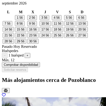
septiembre 2026
L
M
X
J
V
S
D
1
56
2
56
3
56
4
56
5
56
6
56
7
56
8
56
9
56
10
56
11
56
12
56
13
56
14
56
15
56
16
56
17
56
18
56
19
56
20
56
21
56
22
56
23
56
24
56
25
56
26
56
27
56
28
56
29
56
30
56
Pasado
Hoy
Reservado
Huéspedes
1 huésped
Restar huésped
Sumar huésped
−
+
Máx. 12
Comprobar disponibilidad
Solicitar reserva
Más alojamientos cerca de Pozoblanco