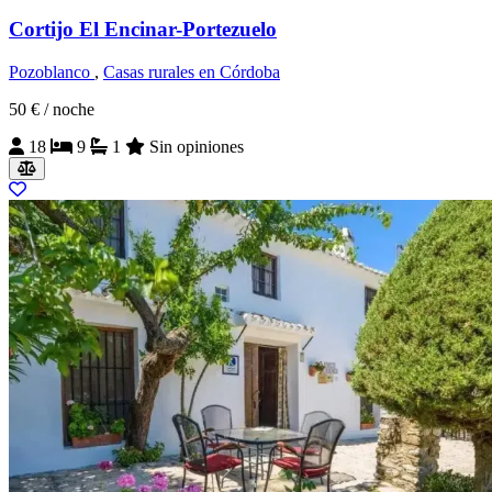
Cortijo El Encinar-Portezuelo
Pozoblanco
,
Casas rurales en Córdoba
50 €
/ noche
18
9
1
Sin opiniones