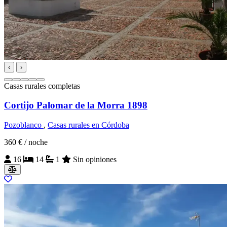
‹
›
Casas rurales completas
Cortijo Palomar de la Morra 1898
Pozoblanco
,
Casas rurales en Córdoba
360 €
/ noche
16
14
1
Sin opiniones