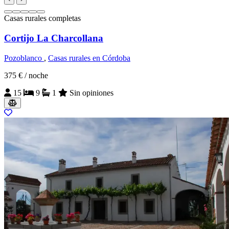
Casas rurales completas
Cortijo La Charcollana
Pozoblanco
,
Casas rurales en Córdoba
375 €
/ noche
15
9
1
Sin opiniones