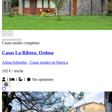
‹
›
Casas rurales completas
Casas La Ribera. Ordesa
Aínsa-Sobrarbe
,
Casas rurales en Huesca
102 €
/ noche
1
1
1
Sin opiniones