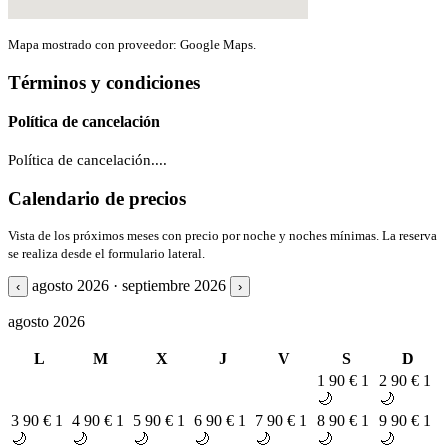
Mapa mostrado con proveedor: Google Maps.
Términos y condiciones
Política de cancelación
Política de cancelación....
Calendario de precios
Vista de los próximos meses con precio por noche y noches mínimas. La reserva
se realiza desde el formulario lateral.
agosto 2026 · septiembre 2026
‹
›
agosto 2026
L
M
X
J
V
S
D
1
90 €
1
2
90 €
1
🌙
🌙
3
90 €
1
4
90 €
1
5
90 €
1
6
90 €
1
7
90 €
1
8
90 €
1
9
90 €
1
🌙
🌙
🌙
🌙
🌙
🌙
🌙