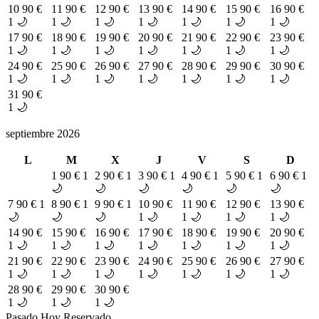
10
90 €
11
90 €
12
90 €
13
90 €
14
90 €
15
90 €
16
90 €
1 🌙
1 🌙
1 🌙
1 🌙
1 🌙
1 🌙
1 🌙
17
90 €
18
90 €
19
90 €
20
90 €
21
90 €
22
90 €
23
90 €
1 🌙
1 🌙
1 🌙
1 🌙
1 🌙
1 🌙
1 🌙
24
90 €
25
90 €
26
90 €
27
90 €
28
90 €
29
90 €
30
90 €
1 🌙
1 🌙
1 🌙
1 🌙
1 🌙
1 🌙
1 🌙
31
90 €
1 🌙
septiembre 2026
L
M
X
J
V
S
D
1
90 €
1
2
90 €
1
3
90 €
1
4
90 €
1
5
90 €
1
6
90 €
1
🌙
🌙
🌙
🌙
🌙
🌙
7
90 €
1
8
90 €
1
9
90 €
1
10
90 €
11
90 €
12
90 €
13
90 €
🌙
🌙
🌙
1 🌙
1 🌙
1 🌙
1 🌙
14
90 €
15
90 €
16
90 €
17
90 €
18
90 €
19
90 €
20
90 €
1 🌙
1 🌙
1 🌙
1 🌙
1 🌙
1 🌙
1 🌙
21
90 €
22
90 €
23
90 €
24
90 €
25
90 €
26
90 €
27
90 €
1 🌙
1 🌙
1 🌙
1 🌙
1 🌙
1 🌙
1 🌙
28
90 €
29
90 €
30
90 €
1 🌙
1 🌙
1 🌙
Pasado
Hoy
Reservado