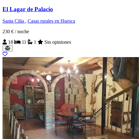
El Lagar de Palacio
Santa Cilia
,
Casas rurales en Huesca
230 €
/ noche
18
11
1
Sin opiniones