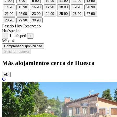
7
90
8
90
9
90
10
90
11
90
12
90
13
90
14
90
15
90
16
90
17
90
18
90
19
90
20
90
21
90
22
90
23
90
24
90
25
90
26
90
27
90
28
90
29
90
30
90
Pasado
Hoy
Reservado
Huéspedes
1 huésped
Restar huésped
Sumar huésped
−
+
Máx. 4
Comprobar disponibilidad
Solicitar reserva
Más alojamientos cerca de Huesca