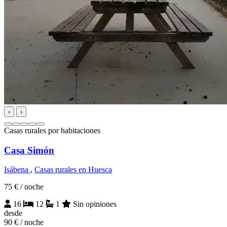
‹
›
Casas rurales por habitaciones
Casa Simón
Isábena
,
Casas rurales en Huesca
75 €
/ noche
16
12
1
Sin opiniones
desde
90 €
/ noche