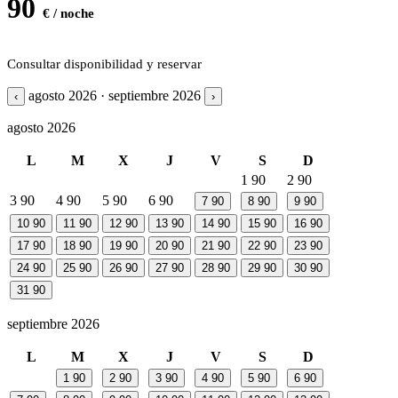
90
€ / noche
Consultar disponibilidad y reservar
agosto 2026 · septiembre 2026
‹
›
agosto 2026
L
M
X
J
V
S
D
1
90
2
90
3
90
4
90
5
90
6
90
7
90
8
90
9
90
10
90
11
90
12
90
13
90
14
90
15
90
16
90
17
90
18
90
19
90
20
90
21
90
22
90
23
90
24
90
25
90
26
90
27
90
28
90
29
90
30
90
31
90
septiembre 2026
L
M
X
J
V
S
D
1
90
2
90
3
90
4
90
5
90
6
90