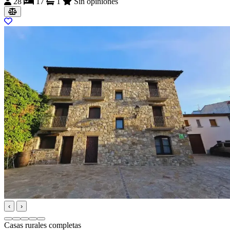
28
17
1
Sin opiniones
‹
›
Casas rurales completas