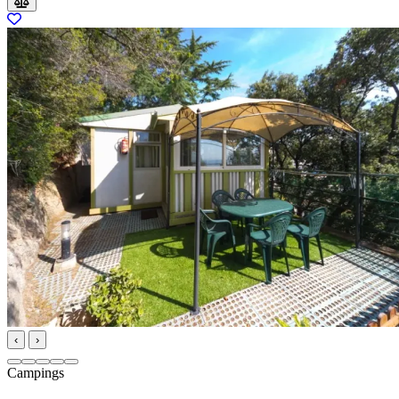
‹
›
Campings