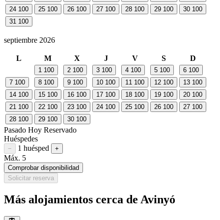
24
100
25
100
26
100
27
100
28
100
29
100
30
100
31
100
septiembre 2026
L
M
X
J
V
S
D
1
100
2
100
3
100
4
100
5
100
6
100
7
100
8
100
9
100
10
100
11
100
12
100
13
100
14
100
15
100
16
100
17
100
18
100
19
100
20
100
21
100
22
100
23
100
24
100
25
100
26
100
27
100
28
100
29
100
30
100
Pasado
Hoy
Reservado
Huéspedes
1 huésped
Restar huésped
Sumar huésped
−
+
Máx. 5
Comprobar disponibilidad
Solicitar reserva
Más alojamientos cerca de Avinyó