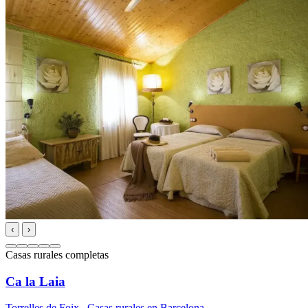
‹
›
Casas rurales completas
Ca la Laia
Torrelles de Foix
,
Casas rurales en Barcelona