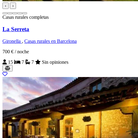
‹
›
Casas rurales completas
La Serreta
Gironella
,
Casas rurales en Barcelona
700 €
/ noche
15
7
7
Sin opiniones