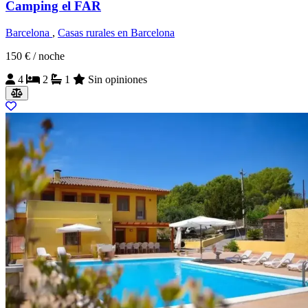
Camping el FAR
Barcelona
,
Casas rurales en Barcelona
150 €
/ noche
4
2
1
Sin opiniones