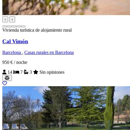
‹
›
Vivienda turística de alojamiento rural
Cal Vimón
Barcelona
,
Casas rurales en Barcelona
950 €
/ noche
14
7
3
Sin opiniones