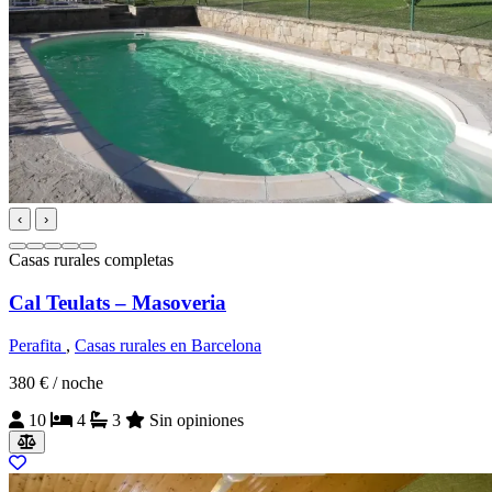
‹
›
Casas rurales completas
Cal Teulats – Masoveria
Perafita
,
Casas rurales en Barcelona
380 €
/ noche
10
4
3
Sin opiniones