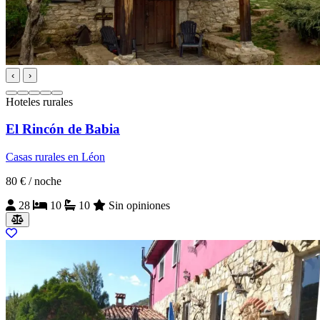
‹
›
Hoteles rurales
El Rincón de Babia
Casas rurales en Léon
80 €
/ noche
28
10
10
Sin opiniones