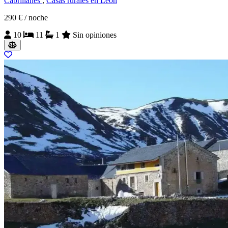
Cabrillanes
,
Casas rurales en Léon
290 €
/ noche
10
11
1
Sin opiniones