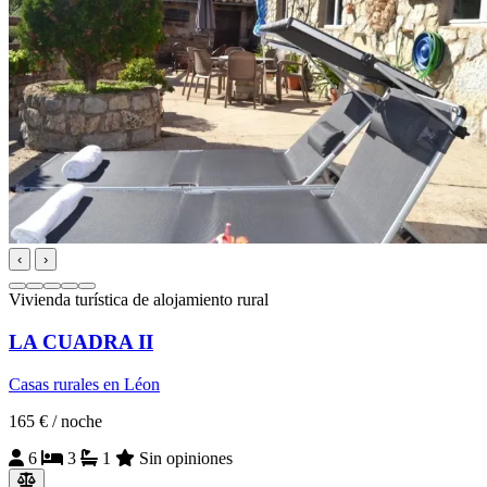
‹
›
Vivienda turística de alojamiento rural
LA CUADRA II
Casas rurales en Léon
165 €
/ noche
6
3
1
Sin opiniones