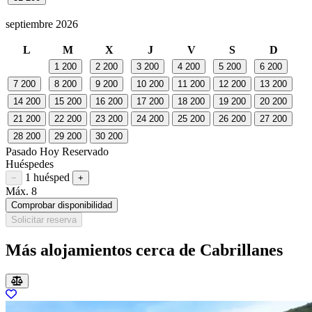
septiembre 2026
L
M
X
J
V
S
D
1
200
2
200
3
200
4
200
5
200
6
200
7
200
8
200
9
200
10
200
11
200
12
200
13
200
14
200
15
200
16
200
17
200
18
200
19
200
20
200
21
200
22
200
23
200
24
200
25
200
26
200
27
200
28
200
29
200
30
200
Pasado
Hoy
Reservado
Huéspedes
1 huésped
Restar huésped
Sumar huésped
−
+
Máx. 8
Comprobar disponibilidad
Solicitar reserva
Más alojamientos cerca de Cabrillanes