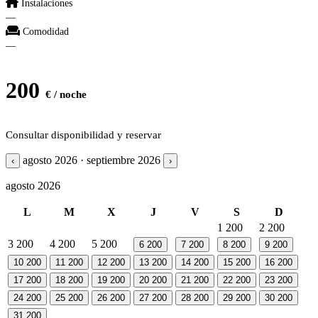
Instalaciones
—
Comodidad
—
200
€ / noche
Consultar disponibilidad y reservar
agosto 2026 · septiembre 2026
‹
›
agosto 2026
L
M
X
J
V
S
D
1
200
2
200
3
200
4
200
5
200
6
200
7
200
8
200
9
200
10
200
11
200
12
200
13
200
14
200
15
200
16
200
17
200
18
200
19
200
20
200
21
200
22
200
23
200
24
200
25
200
26
200
27
200
28
200
29
200
30
200
31
200