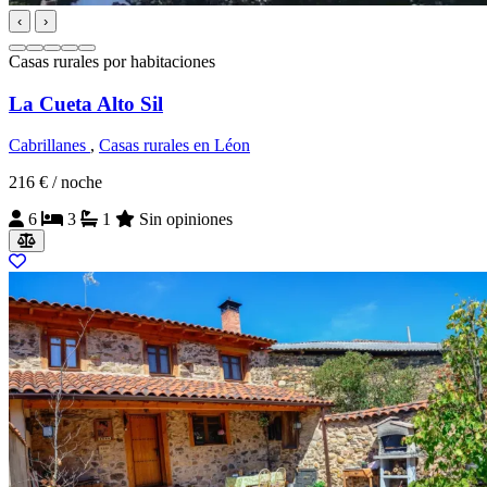
‹
›
Casas rurales por habitaciones
La Cueta Alto Sil
Cabrillanes
,
Casas rurales en Léon
216 €
/ noche
6
3
1
Sin opiniones