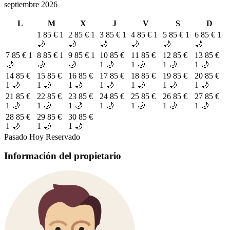
septiembre 2026
L
M
X
J
V
S
D
1
85 €
1
2
85 €
1
3
85 €
1
4
85 €
1
5
85 €
1
6
85 €
1
🌙
🌙
🌙
🌙
🌙
🌙
7
85 €
1
8
85 €
1
9
85 €
1
10
85 €
11
85 €
12
85 €
13
85 €
🌙
🌙
🌙
1 🌙
1 🌙
1 🌙
1 🌙
14
85 €
15
85 €
16
85 €
17
85 €
18
85 €
19
85 €
20
85 €
1 🌙
1 🌙
1 🌙
1 🌙
1 🌙
1 🌙
1 🌙
21
85 €
22
85 €
23
85 €
24
85 €
25
85 €
26
85 €
27
85 €
1 🌙
1 🌙
1 🌙
1 🌙
1 🌙
1 🌙
1 🌙
28
85 €
29
85 €
30
85 €
1 🌙
1 🌙
1 🌙
Pasado
Hoy
Reservado
Información del propietario