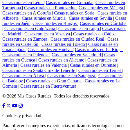
Casas rurales en Léon
|
Casas rurales en Granada
|
Casas rurales en
Tarragona
|
Casas rurales en Pontevedra
|
Casas rurales en Málaga
|
Casas rurales en A Coruña
|
Casas rurales en Soria
|
Casas rurales en
Albacete
|
Casas rurales en Murcia
|
Casas rurales en Sevilla
|
Casas
rurales en Jaén
|
Casas rurales en Burgos
|
Casas rurales en Córdoba
|
Casas rurales en Guipúzcoa
|
Casas rurales en Lugo
|
Casas rurales
en Madrid
|
Casas rurales en Vizcaya
|
Casas rurales en Cádiz
|
Casas rurales en Zamora
|
Casas rurales en Ciudad Real
|
Casas
rurales en Castellón
|
Casas rurales en Toledo
|
Casas rurales en
Guadalajara
|
Casas rurales en Huelva
|
Casas rurales en La Rioja
|
Casas rurales en Palencia
|
Casas rurales en Valladolid
|
Casas
rurales en Cuenca
|
Casas rurales en Alicante
|
Casas rurales en
Almeria
|
Casas rurales en Valencia
|
Casas rurales en Ourense
|
Casas rurales en Santa Cruz de Tenerife
|
Casas rurales en Teruel
|
Casas rurales en Álava
|
Casas rurales en Zaragoza
|
Casas rurales
en Badajoz
|
Casas rurales en Gran Canaria
|
Casas rurales en La
Gomera
|
Casas rurales en Fuerteventura
© 2026 Mis Casas Rurales. Todos los derechos reservados.
Cookies y privacidad
Para ofrecer las mejores experiencias, utilizamos tecnologías como