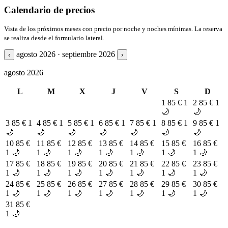
Calendario de precios
Vista de los próximos meses con precio por noche y noches mínimas. La reserva
se realiza desde el formulario lateral.
agosto 2026 · septiembre 2026
‹
›
agosto 2026
L
M
X
J
V
S
D
1
85 €
1
2
85 €
1
🌙
🌙
3
85 €
1
4
85 €
1
5
85 €
1
6
85 €
1
7
85 €
1
8
85 €
1
9
85 €
1
🌙
🌙
🌙
🌙
🌙
🌙
🌙
10
85 €
11
85 €
12
85 €
13
85 €
14
85 €
15
85 €
16
85 €
1 🌙
1 🌙
1 🌙
1 🌙
1 🌙
1 🌙
1 🌙
17
85 €
18
85 €
19
85 €
20
85 €
21
85 €
22
85 €
23
85 €
1 🌙
1 🌙
1 🌙
1 🌙
1 🌙
1 🌙
1 🌙
24
85 €
25
85 €
26
85 €
27
85 €
28
85 €
29
85 €
30
85 €
1 🌙
1 🌙
1 🌙
1 🌙
1 🌙
1 🌙
1 🌙
31
85 €
1 🌙