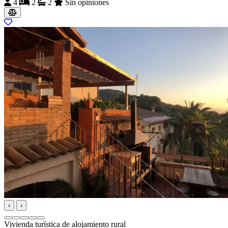
4
2
2
Sin opiniones
‹
›
Vivienda turística de alojamiento rural