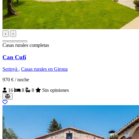
‹
›
Casas rurales completas
Can Cufí
Serinyà
,
Casas rurales en Girona
970 €
/ noche
16
8
8
Sin opiniones