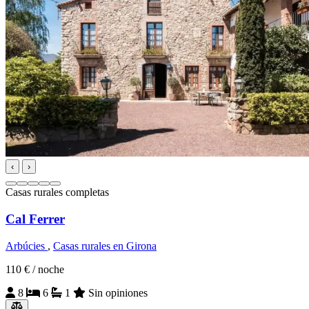
‹
›
Casas rurales completas
Cal Ferrer
Arbúcies
,
Casas rurales en Girona
110 €
/ noche
8
6
1
Sin opiniones