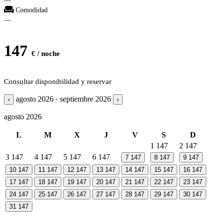
—
Comodidad
—
147
€ / noche
Consultar disponibilidad y reservar
agosto 2026 · septiembre 2026
‹
›
agosto 2026
L
M
X
J
V
S
D
1
147
2
147
3
147
4
147
5
147
6
147
7
147
8
147
9
147
10
147
11
147
12
147
13
147
14
147
15
147
16
147
17
147
18
147
19
147
20
147
21
147
22
147
23
147
24
147
25
147
26
147
27
147
28
147
29
147
30
147
31
147