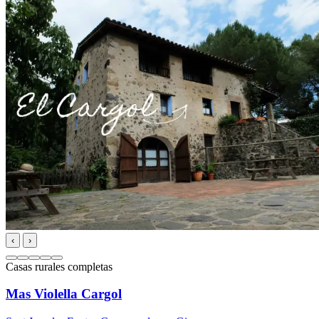
‹
›
Casas rurales completas
Mas Violella Cargol