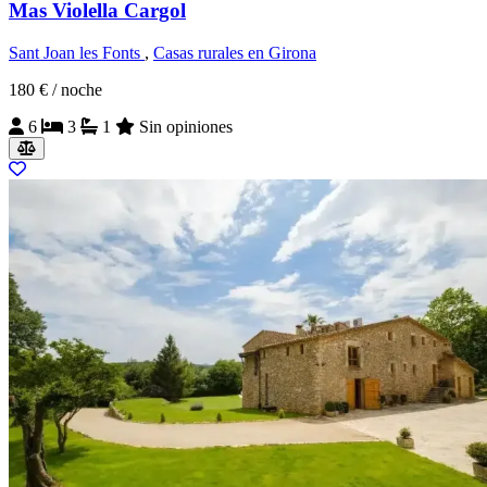
Mas Violella Cargol
Sant Joan les Fonts
,
Casas rurales en Girona
180 €
/ noche
6
3
1
Sin opiniones