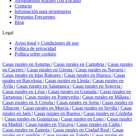
Alojamientos Rurales con Encanto
Contacto
Información para propietarios
Preguntas Frecuentes
Blog
Legal
Aviso legal y Condiciones de uso
Política de privacidad
Política sobre cookies
Casas rurales en Asturias
|
Casas rurales en Cantabria
|
Casas rurales
en Caceres
|
Casas rurales en Girona
|
Casas rurales en Navarra
|
Casas rurales en Islas Baleares
|
Casas rurales en Huesca
|
Casas
rurales en Barcelona
|
Casas rurales en Lleida
|
Casas rurales en
Ávila
|
Casas rurales en Salamanca
|
Casas rurales en Segovia
|
Casas rurales en Léon
|
Casas rurales en Granada
|
Casas rurales en
Tarragona
|
Casas rurales en Pontevedra
|
Casas rurales en Málaga
|
Casas rurales en A Coruña
|
Casas rurales en Soria
|
Casas rurales en
Albacete
|
Casas rurales en Murcia
|
Casas rurales en Sevilla
|
Casas
rurales en Jaén
|
Casas rurales en Burgos
|
Casas rurales en Córdoba
|
Casas rurales en Guipúzcoa
|
Casas rurales en Lugo
|
Casas rurales
en Madrid
|
Casas rurales en Vizcaya
|
Casas rurales en Cádiz
|
Casas rurales en Zamora
|
Casas rurales en Ciudad Real
|
Casas
rurales en Castellón
|
Casas rurales en Toledo
|
Casas rurales en