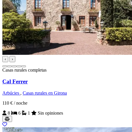
‹
›
Casas rurales completas
Cal Ferrer
Arbúcies
,
Casas rurales en Girona
110 €
/ noche
8
6
1
Sin opiniones