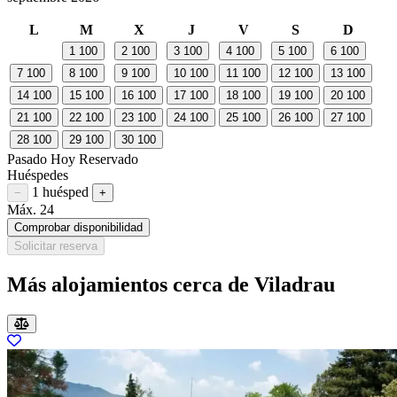
L
M
X
J
V
S
D
1
100
2
100
3
100
4
100
5
100
6
100
7
100
8
100
9
100
10
100
11
100
12
100
13
100
14
100
15
100
16
100
17
100
18
100
19
100
20
100
21
100
22
100
23
100
24
100
25
100
26
100
27
100
28
100
29
100
30
100
Pasado
Hoy
Reservado
Huéspedes
1 huésped
Restar huésped
Sumar huésped
−
+
Máx. 24
Comprobar disponibilidad
Solicitar reserva
Más alojamientos cerca de Viladrau