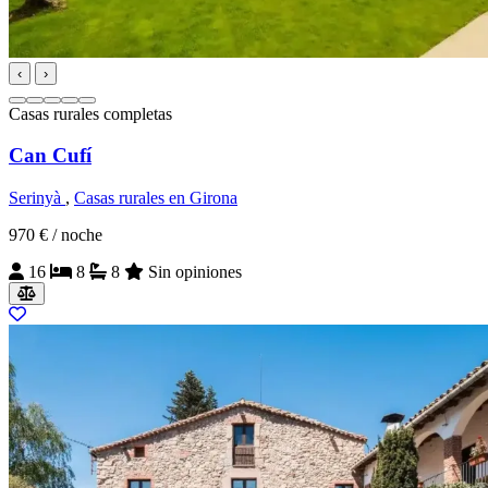
‹
›
Casas rurales completas
Can Cufí
Serinyà
,
Casas rurales en Girona
970 €
/ noche
16
8
8
Sin opiniones