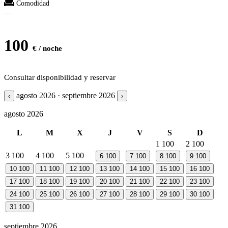
Comodidad
—
100
€ / noche
Consultar disponibilidad y reservar
agosto 2026 · septiembre 2026
‹
›
agosto 2026
L
M
X
J
V
S
D
1
100
2
100
3
100
4
100
5
100
6
100
7
100
8
100
9
100
10
100
11
100
12
100
13
100
14
100
15
100
16
100
17
100
18
100
19
100
20
100
21
100
22
100
23
100
24
100
25
100
26
100
27
100
28
100
29
100
30
100
31
100
septiembre 2026