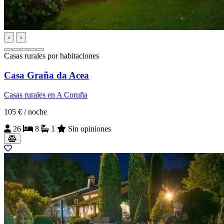
‹
›
Casas rurales por habitaciones
Casa Graña da Acea
Casas rurales en A Coruña
105 €
/ noche
26
8
1
Sin opiniones