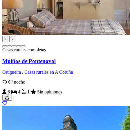
‹
›
Casas rurales completas
Muíños de Pontenoval
Ortigueira
,
Casas rurales en A Coruña
70 €
/ noche
6
4
1
Sin opiniones