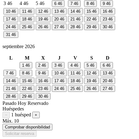
3
46
4
46
5
46
6
46
7
46
8
46
9
46
10
46
11
46
12
46
13
46
14
46
15
46
16
46
17
46
18
46
19
46
20
46
21
46
22
46
23
46
24
46
25
46
26
46
27
46
28
46
29
46
30
46
31
46
septiembre 2026
L
M
X
J
V
S
D
1
46
2
46
3
46
4
46
5
46
6
46
7
46
8
46
9
46
10
46
11
46
12
46
13
46
14
46
15
46
16
46
17
46
18
46
19
46
20
46
21
46
22
46
23
46
24
46
25
46
26
46
27
46
28
46
29
46
30
46
Pasado
Hoy
Reservado
Huéspedes
1 huésped
Restar huésped
Sumar huésped
−
+
Máx. 10
Comprobar disponibilidad
Solicitar reserva