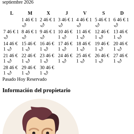
septiembre 2026
L
M
X
J
V
S
D
1
46 €
1
2
46 €
1
3
46 €
1
4
46 €
1
5
46 €
1
6
46 €
1
🌙
🌙
🌙
🌙
🌙
🌙
7
46 €
1
8
46 €
1
9
46 €
1
10
46 €
11
46 €
12
46 €
13
46 €
🌙
🌙
🌙
1 🌙
1 🌙
1 🌙
1 🌙
14
46 €
15
46 €
16
46 €
17
46 €
18
46 €
19
46 €
20
46 €
1 🌙
1 🌙
1 🌙
1 🌙
1 🌙
1 🌙
1 🌙
21
46 €
22
46 €
23
46 €
24
46 €
25
46 €
26
46 €
27
46 €
1 🌙
1 🌙
1 🌙
1 🌙
1 🌙
1 🌙
1 🌙
28
46 €
29
46 €
30
46 €
1 🌙
1 🌙
1 🌙
Pasado
Hoy
Reservado
Información del propietario