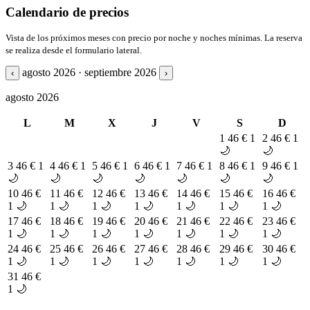
Calendario de precios
Vista de los próximos meses con precio por noche y noches mínimas. La reserva
se realiza desde el formulario lateral.
agosto 2026 · septiembre 2026
‹
›
agosto 2026
L
M
X
J
V
S
D
1
46 €
1
2
46 €
1
🌙
🌙
3
46 €
1
4
46 €
1
5
46 €
1
6
46 €
1
7
46 €
1
8
46 €
1
9
46 €
1
🌙
🌙
🌙
🌙
🌙
🌙
🌙
10
46 €
11
46 €
12
46 €
13
46 €
14
46 €
15
46 €
16
46 €
1 🌙
1 🌙
1 🌙
1 🌙
1 🌙
1 🌙
1 🌙
17
46 €
18
46 €
19
46 €
20
46 €
21
46 €
22
46 €
23
46 €
1 🌙
1 🌙
1 🌙
1 🌙
1 🌙
1 🌙
1 🌙
24
46 €
25
46 €
26
46 €
27
46 €
28
46 €
29
46 €
30
46 €
1 🌙
1 🌙
1 🌙
1 🌙
1 🌙
1 🌙
1 🌙
31
46 €
1 🌙