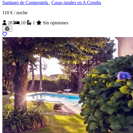
Santiago de Compostela
,
Casas rurales en A Coruña
110 €
/ noche
28
10
1
Sin opiniones