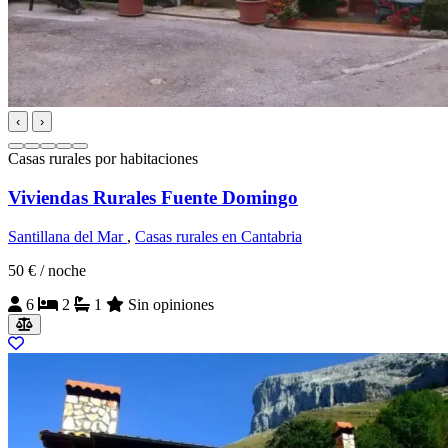
‹
›
Casas rurales por habitaciones
Viviendas Rurales Fuente Domingo
Santillana del Mar
,
Casas rurales en Cantabria
50 €
/ noche
6
2
1
Sin opiniones