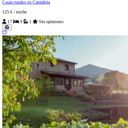
Casas rurales en Cantabria
125 €
/ noche
17
9
1
Sin opiniones