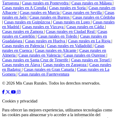
Tarragona
|
Casas rurales en Pontevedra
|
Casas rurales en Málaga
|
Casas rurales en A Coruña
|
Casas rurales en Soria
|
Casas rurales en
Albacete
|
Casas rurales en Murcia
|
Casas rurales en Sevilla
|
Casas
rurales en Jaén
|
Casas rurales en Burgos
|
Casas rurales en Córdoba
|
Casas rurales en Guipúzcoa
|
Casas rurales en Lugo
|
Casas rurales
en Madrid
|
Casas rurales en Vizcaya
|
Casas rurales en Cádiz
|
Casas rurales en Zamora
|
Casas rurales en Ciudad Real
|
Casas
rurales en Castellón
|
Casas rurales en Toledo
|
Casas rurales en
Guadalajara
|
Casas rurales en Huelva
|
Casas rurales en La Rioja
|
Casas rurales en Palencia
|
Casas rurales en Valladolid
|
Casas
rurales en Cuenca
|
Casas rurales en Alicante
|
Casas rurales en
Almeria
|
Casas rurales en Valencia
|
Casas rurales en Ourense
|
Casas rurales en Santa Cruz de Tenerife
|
Casas rurales en Teruel
|
Casas rurales en Álava
|
Casas rurales en Zaragoza
|
Casas rurales
en Badajoz
|
Casas rurales en Gran Canaria
|
Casas rurales en La
Gomera
|
Casas rurales en Fuerteventura
© 2026 Mis Casas Rurales. Todos los derechos reservados.
Cookies y privacidad
Para ofrecer las mejores experiencias, utilizamos tecnologías como
las cookies para almacenar y/o acceder a la información del