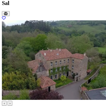
Sal
‹
›