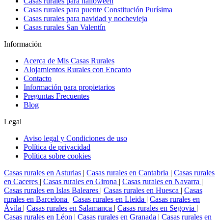
Casas rurales para halloween
Casas rurales para puente Constitución Purísima
Casas rurales para navidad y nochevieja
Casas rurales San Valentín
Información
Acerca de Mis Casas Rurales
Alojamientos Rurales con Encanto
Contacto
Información para propietarios
Preguntas Frecuentes
Blog
Legal
Aviso legal y Condiciones de uso
Política de privacidad
Política sobre cookies
Casas rurales en Asturias
|
Casas rurales en Cantabria
|
Casas rurales
en Caceres
|
Casas rurales en Girona
|
Casas rurales en Navarra
|
Casas rurales en Islas Baleares
|
Casas rurales en Huesca
|
Casas
rurales en Barcelona
|
Casas rurales en Lleida
|
Casas rurales en
Ávila
|
Casas rurales en Salamanca
|
Casas rurales en Segovia
|
Casas rurales en Léon
|
Casas rurales en Granada
|
Casas rurales en