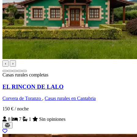
‹
›
Casas rurales completas
EL RINCON DE LALO
Corvera de Toranzo
,
Casas rurales en Cantabria
150 €
/ noche
8
7
1
Sin opiniones