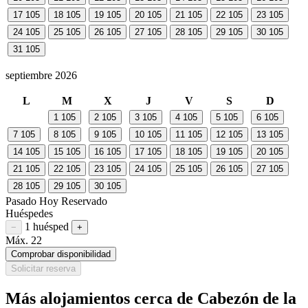
17
105
18
105
19
105
20
105
21
105
22
105
23
105
24
105
25
105
26
105
27
105
28
105
29
105
30
105
31
105
septiembre 2026
L
M
X
J
V
S
D
1
105
2
105
3
105
4
105
5
105
6
105
7
105
8
105
9
105
10
105
11
105
12
105
13
105
14
105
15
105
16
105
17
105
18
105
19
105
20
105
21
105
22
105
23
105
24
105
25
105
26
105
27
105
28
105
29
105
30
105
Pasado
Hoy
Reservado
Huéspedes
1 huésped
Restar huésped
Sumar huésped
−
+
Máx. 22
Comprobar disponibilidad
Solicitar reserva
Más alojamientos cerca de Cabezón de la