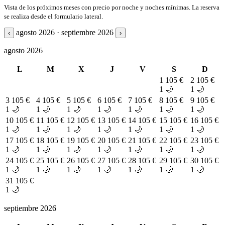
Vista de los próximos meses con precio por noche y noches mínimas. La reserva
se realiza desde el formulario lateral.
agosto 2026 · septiembre 2026
‹
›
agosto 2026
L
M
X
J
V
S
D
1
105 €
2
105 €
1 🌙
1 🌙
3
105 €
4
105 €
5
105 €
6
105 €
7
105 €
8
105 €
9
105 €
1 🌙
1 🌙
1 🌙
1 🌙
1 🌙
1 🌙
1 🌙
10
105 €
11
105 €
12
105 €
13
105 €
14
105 €
15
105 €
16
105 €
1 🌙
1 🌙
1 🌙
1 🌙
1 🌙
1 🌙
1 🌙
17
105 €
18
105 €
19
105 €
20
105 €
21
105 €
22
105 €
23
105 €
1 🌙
1 🌙
1 🌙
1 🌙
1 🌙
1 🌙
1 🌙
24
105 €
25
105 €
26
105 €
27
105 €
28
105 €
29
105 €
30
105 €
1 🌙
1 🌙
1 🌙
1 🌙
1 🌙
1 🌙
1 🌙
31
105 €
1 🌙
septiembre 2026