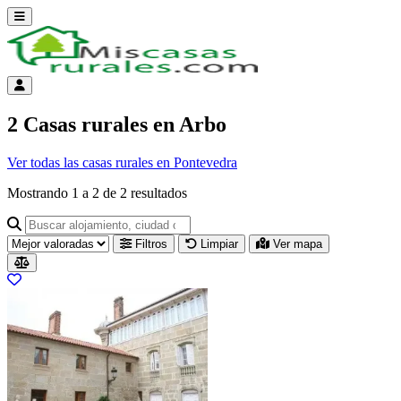
Abrir menú
Menú de cuenta
2 Casas rurales en Arbo
Ver todas las casas rurales en Pontevedra
Mostrando
1
a
2
de
2
resultados
Buscar alojamiento, ciudad o provincia para ir a su página
Filtros
Limpiar
Ver mapa
Resultados del listado