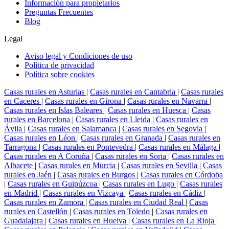
Información para propietarios
Preguntas Frecuentes
Blog
Legal
Aviso legal y Condiciones de uso
Política de privacidad
Política sobre cookies
Casas rurales en Asturias
|
Casas rurales en Cantabria
|
Casas rurales
en Caceres
|
Casas rurales en Girona
|
Casas rurales en Navarra
|
Casas rurales en Islas Baleares
|
Casas rurales en Huesca
|
Casas
rurales en Barcelona
|
Casas rurales en Lleida
|
Casas rurales en
Ávila
|
Casas rurales en Salamanca
|
Casas rurales en Segovia
|
Casas rurales en Léon
|
Casas rurales en Granada
|
Casas rurales en
Tarragona
|
Casas rurales en Pontevedra
|
Casas rurales en Málaga
|
Casas rurales en A Coruña
|
Casas rurales en Soria
|
Casas rurales en
Albacete
|
Casas rurales en Murcia
|
Casas rurales en Sevilla
|
Casas
rurales en Jaén
|
Casas rurales en Burgos
|
Casas rurales en Córdoba
|
Casas rurales en Guipúzcoa
|
Casas rurales en Lugo
|
Casas rurales
en Madrid
|
Casas rurales en Vizcaya
|
Casas rurales en Cádiz
|
Casas rurales en Zamora
|
Casas rurales en Ciudad Real
|
Casas
rurales en Castellón
|
Casas rurales en Toledo
|
Casas rurales en
Guadalajara
|
Casas rurales en Huelva
|
Casas rurales en La Rioja
|