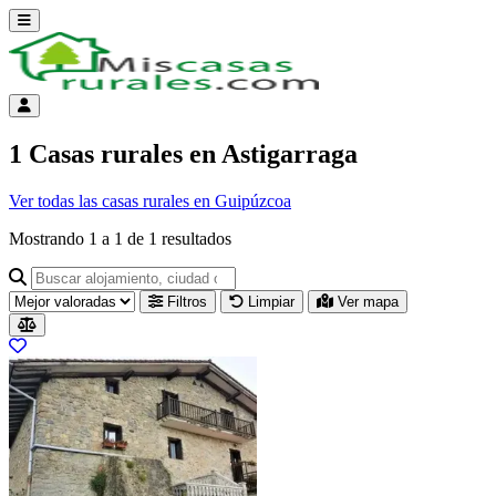
Abrir menú
Menú de cuenta
1 Casas rurales en Astigarraga
Ver todas las casas rurales en Guipúzcoa
Mostrando
1
a
1
de
1
resultados
Buscar alojamiento, ciudad o provincia para ir a su página
Filtros
Limpiar
Ver mapa
Resultados del listado