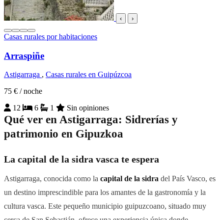
‹
›
Casas rurales por habitaciones
Arraspiñe
Astigarraga
,
Casas rurales en Guipúzcoa
75 €
/ noche
12
6
1
Sin opiniones
Qué ver en Astigarraga: Sidrerías y
patrimonio en Gipuzkoa
La capital de la sidra vasca te espera
Astigarraga, conocida como la
capital de la sidra
del País Vasco, es
un destino imprescindible para los amantes de la gastronomía y la
cultura vasca. Este pequeño municipio guipuzcoano, situado muy
cerca de San Sebastián, ofrece una experiencia única donde