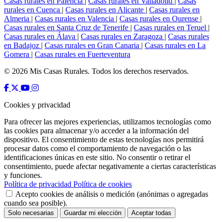
Casas rurales en Palencia
|
Casas rurales en Valladolid
|
Casas
rurales en Cuenca
|
Casas rurales en Alicante
|
Casas rurales en
Almeria
|
Casas rurales en Valencia
|
Casas rurales en Ourense
|
Casas rurales en Santa Cruz de Tenerife
|
Casas rurales en Teruel
|
Casas rurales en Álava
|
Casas rurales en Zaragoza
|
Casas rurales
en Badajoz
|
Casas rurales en Gran Canaria
|
Casas rurales en La
Gomera
|
Casas rurales en Fuerteventura
© 2026 Mis Casas Rurales. Todos los derechos reservados.
Cookies y privacidad
Para ofrecer las mejores experiencias, utilizamos tecnologías como
las cookies para almacenar y/o acceder a la información del
dispositivo. El consentimiento de estas tecnologías nos permitirá
procesar datos como el comportamiento de navegación o las
identificaciones únicas en este sitio. No consentir o retirar el
consentimiento, puede afectar negativamente a ciertas características
y funciones.
Política de privacidad
Política de cookies
Acepto cookies de análisis o medición (anónimas o agregadas
cuando sea posible).
Solo necesarias
Guardar mi elección
Aceptar todas