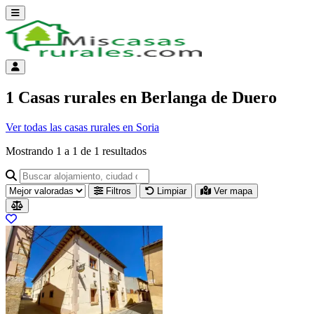
Abrir menú
Menú de cuenta
1 Casas rurales en Berlanga de Duero
Ver todas las casas rurales en Soria
Mostrando
1
a
1
de
1
resultados
Buscar alojamiento, ciudad o provincia para ir a su página
Filtros
Limpiar
Ver mapa
Resultados del listado