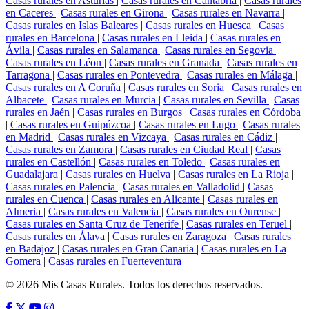
Casas rurales en Asturias
|
Casas rurales en Cantabria
|
Casas rurales
en Caceres
|
Casas rurales en Girona
|
Casas rurales en Navarra
|
Casas rurales en Islas Baleares
|
Casas rurales en Huesca
|
Casas
rurales en Barcelona
|
Casas rurales en Lleida
|
Casas rurales en
Ávila
|
Casas rurales en Salamanca
|
Casas rurales en Segovia
|
Casas rurales en Léon
|
Casas rurales en Granada
|
Casas rurales en
Tarragona
|
Casas rurales en Pontevedra
|
Casas rurales en Málaga
|
Casas rurales en A Coruña
|
Casas rurales en Soria
|
Casas rurales en
Albacete
|
Casas rurales en Murcia
|
Casas rurales en Sevilla
|
Casas
rurales en Jaén
|
Casas rurales en Burgos
|
Casas rurales en Córdoba
|
Casas rurales en Guipúzcoa
|
Casas rurales en Lugo
|
Casas rurales
en Madrid
|
Casas rurales en Vizcaya
|
Casas rurales en Cádiz
|
Casas rurales en Zamora
|
Casas rurales en Ciudad Real
|
Casas
rurales en Castellón
|
Casas rurales en Toledo
|
Casas rurales en
Guadalajara
|
Casas rurales en Huelva
|
Casas rurales en La Rioja
|
Casas rurales en Palencia
|
Casas rurales en Valladolid
|
Casas
rurales en Cuenca
|
Casas rurales en Alicante
|
Casas rurales en
Almeria
|
Casas rurales en Valencia
|
Casas rurales en Ourense
|
Casas rurales en Santa Cruz de Tenerife
|
Casas rurales en Teruel
|
Casas rurales en Álava
|
Casas rurales en Zaragoza
|
Casas rurales
en Badajoz
|
Casas rurales en Gran Canaria
|
Casas rurales en La
Gomera
|
Casas rurales en Fuerteventura
© 2026 Mis Casas Rurales. Todos los derechos reservados.