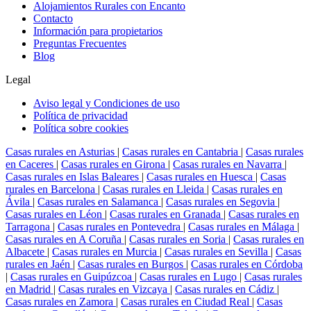
Alojamientos Rurales con Encanto
Contacto
Información para propietarios
Preguntas Frecuentes
Blog
Legal
Aviso legal y Condiciones de uso
Política de privacidad
Política sobre cookies
Casas rurales en Asturias
|
Casas rurales en Cantabria
|
Casas rurales
en Caceres
|
Casas rurales en Girona
|
Casas rurales en Navarra
|
Casas rurales en Islas Baleares
|
Casas rurales en Huesca
|
Casas
rurales en Barcelona
|
Casas rurales en Lleida
|
Casas rurales en
Ávila
|
Casas rurales en Salamanca
|
Casas rurales en Segovia
|
Casas rurales en Léon
|
Casas rurales en Granada
|
Casas rurales en
Tarragona
|
Casas rurales en Pontevedra
|
Casas rurales en Málaga
|
Casas rurales en A Coruña
|
Casas rurales en Soria
|
Casas rurales en
Albacete
|
Casas rurales en Murcia
|
Casas rurales en Sevilla
|
Casas
rurales en Jaén
|
Casas rurales en Burgos
|
Casas rurales en Córdoba
|
Casas rurales en Guipúzcoa
|
Casas rurales en Lugo
|
Casas rurales
en Madrid
|
Casas rurales en Vizcaya
|
Casas rurales en Cádiz
|
Casas rurales en Zamora
|
Casas rurales en Ciudad Real
|
Casas