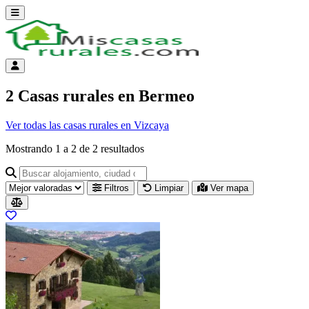
Abrir menú
Menú de cuenta
2 Casas rurales en Bermeo
Ver todas las casas rurales en Vizcaya
Mostrando
1
a
2
de
2
resultados
Buscar alojamiento, ciudad o provincia para ir a su página
Filtros
Limpiar
Ver mapa
Resultados del listado