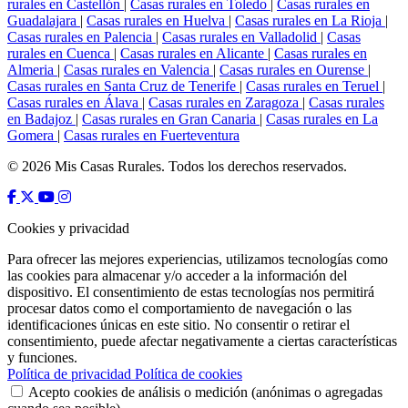
rurales en Castellón
|
Casas rurales en Toledo
|
Casas rurales en
Guadalajara
|
Casas rurales en Huelva
|
Casas rurales en La Rioja
|
Casas rurales en Palencia
|
Casas rurales en Valladolid
|
Casas
rurales en Cuenca
|
Casas rurales en Alicante
|
Casas rurales en
Almeria
|
Casas rurales en Valencia
|
Casas rurales en Ourense
|
Casas rurales en Santa Cruz de Tenerife
|
Casas rurales en Teruel
|
Casas rurales en Álava
|
Casas rurales en Zaragoza
|
Casas rurales
en Badajoz
|
Casas rurales en Gran Canaria
|
Casas rurales en La
Gomera
|
Casas rurales en Fuerteventura
© 2026 Mis Casas Rurales. Todos los derechos reservados.
Cookies y privacidad
Para ofrecer las mejores experiencias, utilizamos tecnologías como
las cookies para almacenar y/o acceder a la información del
dispositivo. El consentimiento de estas tecnologías nos permitirá
procesar datos como el comportamiento de navegación o las
identificaciones únicas en este sitio. No consentir o retirar el
consentimiento, puede afectar negativamente a ciertas características
y funciones.
Política de privacidad
Política de cookies
Acepto cookies de análisis o medición (anónimas o agregadas