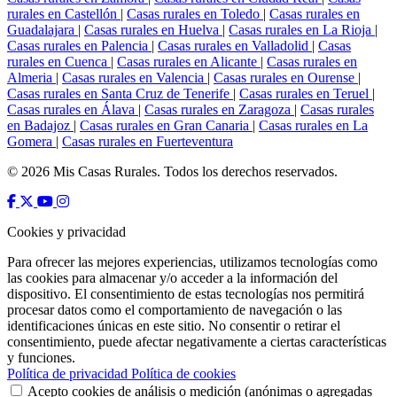
rurales en Castellón
|
Casas rurales en Toledo
|
Casas rurales en
Guadalajara
|
Casas rurales en Huelva
|
Casas rurales en La Rioja
|
Casas rurales en Palencia
|
Casas rurales en Valladolid
|
Casas
rurales en Cuenca
|
Casas rurales en Alicante
|
Casas rurales en
Almeria
|
Casas rurales en Valencia
|
Casas rurales en Ourense
|
Casas rurales en Santa Cruz de Tenerife
|
Casas rurales en Teruel
|
Casas rurales en Álava
|
Casas rurales en Zaragoza
|
Casas rurales
en Badajoz
|
Casas rurales en Gran Canaria
|
Casas rurales en La
Gomera
|
Casas rurales en Fuerteventura
© 2026 Mis Casas Rurales. Todos los derechos reservados.
Cookies y privacidad
Para ofrecer las mejores experiencias, utilizamos tecnologías como
las cookies para almacenar y/o acceder a la información del
dispositivo. El consentimiento de estas tecnologías nos permitirá
procesar datos como el comportamiento de navegación o las
identificaciones únicas en este sitio. No consentir o retirar el
consentimiento, puede afectar negativamente a ciertas características
y funciones.
Política de privacidad
Política de cookies
Acepto cookies de análisis o medición (anónimas o agregadas