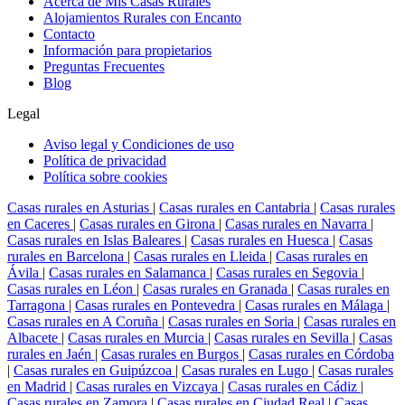
Acerca de Mis Casas Rurales
Alojamientos Rurales con Encanto
Contacto
Información para propietarios
Preguntas Frecuentes
Blog
Legal
Aviso legal y Condiciones de uso
Política de privacidad
Política sobre cookies
Casas rurales en Asturias
|
Casas rurales en Cantabria
|
Casas rurales
en Caceres
|
Casas rurales en Girona
|
Casas rurales en Navarra
|
Casas rurales en Islas Baleares
|
Casas rurales en Huesca
|
Casas
rurales en Barcelona
|
Casas rurales en Lleida
|
Casas rurales en
Ávila
|
Casas rurales en Salamanca
|
Casas rurales en Segovia
|
Casas rurales en Léon
|
Casas rurales en Granada
|
Casas rurales en
Tarragona
|
Casas rurales en Pontevedra
|
Casas rurales en Málaga
|
Casas rurales en A Coruña
|
Casas rurales en Soria
|
Casas rurales en
Albacete
|
Casas rurales en Murcia
|
Casas rurales en Sevilla
|
Casas
rurales en Jaén
|
Casas rurales en Burgos
|
Casas rurales en Córdoba
|
Casas rurales en Guipúzcoa
|
Casas rurales en Lugo
|
Casas rurales
en Madrid
|
Casas rurales en Vizcaya
|
Casas rurales en Cádiz
|
Casas rurales en Zamora
|
Casas rurales en Ciudad Real
|
Casas