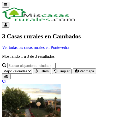
Abrir menú
Menú de cuenta
3 Casas rurales en Cambados
Ver todas las casas rurales en Pontevedra
Mostrando
1
a
3
de
3
resultados
Buscar alojamiento, ciudad o provincia para ir a su página
Filtros
Limpiar
Ver mapa
Resultados del listado