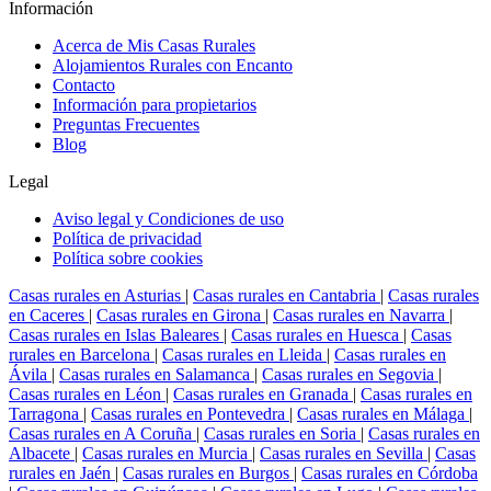
Información
Acerca de Mis Casas Rurales
Alojamientos Rurales con Encanto
Contacto
Información para propietarios
Preguntas Frecuentes
Blog
Legal
Aviso legal y Condiciones de uso
Política de privacidad
Política sobre cookies
Casas rurales en Asturias
|
Casas rurales en Cantabria
|
Casas rurales
en Caceres
|
Casas rurales en Girona
|
Casas rurales en Navarra
|
Casas rurales en Islas Baleares
|
Casas rurales en Huesca
|
Casas
rurales en Barcelona
|
Casas rurales en Lleida
|
Casas rurales en
Ávila
|
Casas rurales en Salamanca
|
Casas rurales en Segovia
|
Casas rurales en Léon
|
Casas rurales en Granada
|
Casas rurales en
Tarragona
|
Casas rurales en Pontevedra
|
Casas rurales en Málaga
|
Casas rurales en A Coruña
|
Casas rurales en Soria
|
Casas rurales en
Albacete
|
Casas rurales en Murcia
|
Casas rurales en Sevilla
|
Casas
rurales en Jaén
|
Casas rurales en Burgos
|
Casas rurales en Córdoba