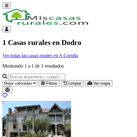
Abrir menú
Menú de cuenta
1 Casas rurales en Dodro
Ver todas las casas rurales en A Coruña
Mostrando
1
a
1
de
1
resultados
Buscar alojamiento, ciudad o provincia para ir a su página
Filtros
Limpiar
Ver mapa
Resultados del listado