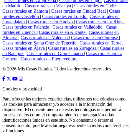
|
Casas rurales en Guipúzcoa
|
Casas rurales en Lugo
|
Casas rurales
en Madrid
|
Casas rurales en Vizcaya
|
Casas rurales en Cádiz
|
Casas rurales en Zamora
|
Casas rurales en Ciudad Real
|
Casas
rurales en Castellón
|
Casas rurales en Toledo
|
Casas rurales en
Guadalajara
|
Casas rurales en Huelva
|
Casas rurales en La Rioja
|
Casas rurales en Palencia
|
Casas rurales en Valladolid
|
Casas
rurales en Cuenca
|
Casas rurales en Alicante
|
Casas rurales en
Almeria
|
Casas rurales en Valencia
|
Casas rurales en Ourense
|
Casas rurales en Santa Cruz de Tenerife
|
Casas rurales en Teruel
|
Casas rurales en Álava
|
Casas rurales en Zaragoza
|
Casas rurales
en Badajoz
|
Casas rurales en Gran Canaria
|
Casas rurales en La
Gomera
|
Casas rurales en Fuerteventura
© 2026 Mis Casas Rurales. Todos los derechos reservados.
Cookies y privacidad
Para ofrecer las mejores experiencias, utilizamos tecnologías como
las cookies para almacenar y/o acceder a la información del
dispositivo. El consentimiento de estas tecnologías nos permitirá
procesar datos como el comportamiento de navegación o las
identificaciones únicas en este sitio. No consentir o retirar el
consentimiento, puede afectar negativamente a ciertas características
y funciones.