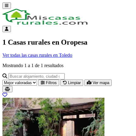
Abrir menú
Menú de cuenta
1 Casas rurales en Oropesa
Ver todas las casas rurales en Toledo
Mostrando
1
a
1
de
1
resultados
Buscar alojamiento, ciudad o provincia para ir a su página
Filtros
Limpiar
Ver mapa
Resultados del listado