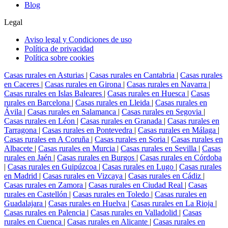
Blog
Legal
Aviso legal y Condiciones de uso
Política de privacidad
Política sobre cookies
Casas rurales en Asturias
|
Casas rurales en Cantabria
|
Casas rurales
en Caceres
|
Casas rurales en Girona
|
Casas rurales en Navarra
|
Casas rurales en Islas Baleares
|
Casas rurales en Huesca
|
Casas
rurales en Barcelona
|
Casas rurales en Lleida
|
Casas rurales en
Ávila
|
Casas rurales en Salamanca
|
Casas rurales en Segovia
|
Casas rurales en Léon
|
Casas rurales en Granada
|
Casas rurales en
Tarragona
|
Casas rurales en Pontevedra
|
Casas rurales en Málaga
|
Casas rurales en A Coruña
|
Casas rurales en Soria
|
Casas rurales en
Albacete
|
Casas rurales en Murcia
|
Casas rurales en Sevilla
|
Casas
rurales en Jaén
|
Casas rurales en Burgos
|
Casas rurales en Córdoba
|
Casas rurales en Guipúzcoa
|
Casas rurales en Lugo
|
Casas rurales
en Madrid
|
Casas rurales en Vizcaya
|
Casas rurales en Cádiz
|
Casas rurales en Zamora
|
Casas rurales en Ciudad Real
|
Casas
rurales en Castellón
|
Casas rurales en Toledo
|
Casas rurales en
Guadalajara
|
Casas rurales en Huelva
|
Casas rurales en La Rioja
|
Casas rurales en Palencia
|
Casas rurales en Valladolid
|
Casas
rurales en Cuenca
|
Casas rurales en Alicante
|
Casas rurales en