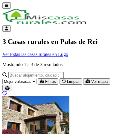
Abrir menú
Menú de cuenta
3 Casas rurales en Palas de Rei
Ver todas las casas rurales en Lugo
Mostrando
1
a
3
de
3
resultados
Buscar alojamiento, ciudad o provincia para ir a su página
Filtros
Limpiar
Ver mapa
Resultados del listado