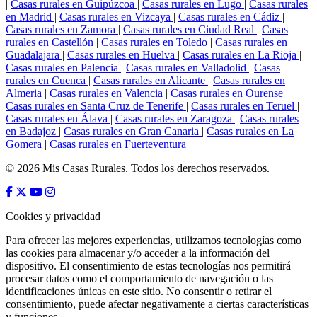
|
Casas rurales en Guipúzcoa
|
Casas rurales en Lugo
|
Casas rurales
en Madrid
|
Casas rurales en Vizcaya
|
Casas rurales en Cádiz
|
Casas rurales en Zamora
|
Casas rurales en Ciudad Real
|
Casas
rurales en Castellón
|
Casas rurales en Toledo
|
Casas rurales en
Guadalajara
|
Casas rurales en Huelva
|
Casas rurales en La Rioja
|
Casas rurales en Palencia
|
Casas rurales en Valladolid
|
Casas
rurales en Cuenca
|
Casas rurales en Alicante
|
Casas rurales en
Almeria
|
Casas rurales en Valencia
|
Casas rurales en Ourense
|
Casas rurales en Santa Cruz de Tenerife
|
Casas rurales en Teruel
|
Casas rurales en Álava
|
Casas rurales en Zaragoza
|
Casas rurales
en Badajoz
|
Casas rurales en Gran Canaria
|
Casas rurales en La
Gomera
|
Casas rurales en Fuerteventura
© 2026 Mis Casas Rurales. Todos los derechos reservados.
Cookies y privacidad
Para ofrecer las mejores experiencias, utilizamos tecnologías como
las cookies para almacenar y/o acceder a la información del
dispositivo. El consentimiento de estas tecnologías nos permitirá
procesar datos como el comportamiento de navegación o las
identificaciones únicas en este sitio. No consentir o retirar el
consentimiento, puede afectar negativamente a ciertas características
y funciones.