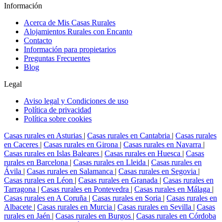
Información
Acerca de Mis Casas Rurales
Alojamientos Rurales con Encanto
Contacto
Información para propietarios
Preguntas Frecuentes
Blog
Legal
Aviso legal y Condiciones de uso
Política de privacidad
Política sobre cookies
Casas rurales en Asturias
|
Casas rurales en Cantabria
|
Casas rurales
en Caceres
|
Casas rurales en Girona
|
Casas rurales en Navarra
|
Casas rurales en Islas Baleares
|
Casas rurales en Huesca
|
Casas
rurales en Barcelona
|
Casas rurales en Lleida
|
Casas rurales en
Ávila
|
Casas rurales en Salamanca
|
Casas rurales en Segovia
|
Casas rurales en Léon
|
Casas rurales en Granada
|
Casas rurales en
Tarragona
|
Casas rurales en Pontevedra
|
Casas rurales en Málaga
|
Casas rurales en A Coruña
|
Casas rurales en Soria
|
Casas rurales en
Albacete
|
Casas rurales en Murcia
|
Casas rurales en Sevilla
|
Casas
rurales en Jaén
|
Casas rurales en Burgos
|
Casas rurales en Córdoba