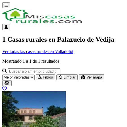
Abrir menú
Menú de cuenta
1 Casas rurales en Palazuelo de Vedija
Ver todas las casas rurales en Valladolid
Mostrando
1
a
1
de
1
resultados
Buscar alojamiento, ciudad o provincia para ir a su página
Filtros
Limpiar
Ver mapa
Resultados del listado