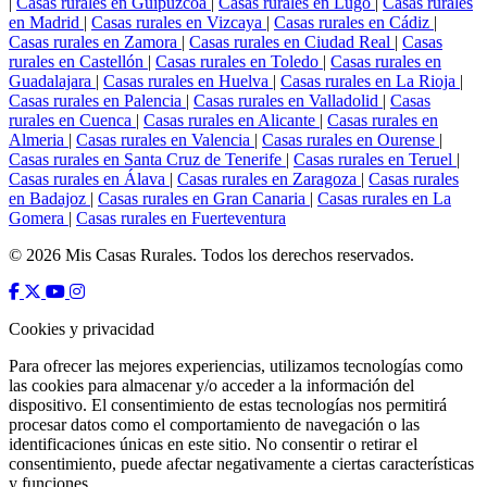
|
Casas rurales en Guipúzcoa
|
Casas rurales en Lugo
|
Casas rurales
en Madrid
|
Casas rurales en Vizcaya
|
Casas rurales en Cádiz
|
Casas rurales en Zamora
|
Casas rurales en Ciudad Real
|
Casas
rurales en Castellón
|
Casas rurales en Toledo
|
Casas rurales en
Guadalajara
|
Casas rurales en Huelva
|
Casas rurales en La Rioja
|
Casas rurales en Palencia
|
Casas rurales en Valladolid
|
Casas
rurales en Cuenca
|
Casas rurales en Alicante
|
Casas rurales en
Almeria
|
Casas rurales en Valencia
|
Casas rurales en Ourense
|
Casas rurales en Santa Cruz de Tenerife
|
Casas rurales en Teruel
|
Casas rurales en Álava
|
Casas rurales en Zaragoza
|
Casas rurales
en Badajoz
|
Casas rurales en Gran Canaria
|
Casas rurales en La
Gomera
|
Casas rurales en Fuerteventura
© 2026 Mis Casas Rurales. Todos los derechos reservados.
Cookies y privacidad
Para ofrecer las mejores experiencias, utilizamos tecnologías como
las cookies para almacenar y/o acceder a la información del
dispositivo. El consentimiento de estas tecnologías nos permitirá
procesar datos como el comportamiento de navegación o las
identificaciones únicas en este sitio. No consentir o retirar el
consentimiento, puede afectar negativamente a ciertas características
y funciones.