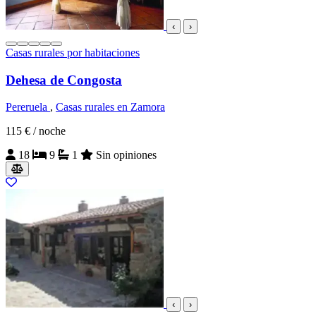
‹
›
Casas rurales por habitaciones
Dehesa de Congosta
Pereruela
,
Casas rurales en Zamora
115 €
/ noche
18
9
1
Sin opiniones
‹
›