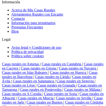
Información
Acerca de Mis Casas Rurales
Alojamientos Rurales con Encanto
Contacto
Información para propietarios
Preguntas Frecuentes
Blog
Legal
Aviso legal y Condiciones de uso
Política de privacidad
Política sobre cookies
Casas rurales en Asturias
|
Casas rurales en Cantabria
|
Casas rurales
en Caceres
|
Casas rurales en Girona
|
Casas rurales en Navarra
|
Casas rurales en Islas Baleares
|
Casas rurales en Huesca
|
Casas
rurales en Barcelona
|
Casas rurales en Lleida
|
Casas rurales en
Ávila
|
Casas rurales en Salamanca
|
Casas rurales en Segovia
|
Casas rurales en Léon
|
Casas rurales en Granada
|
Casas rurales en
Tarragona
|
Casas rurales en Pontevedra
|
Casas rurales en Málaga
|
Casas rurales en A Coruña
|
Casas rurales en Soria
|
Casas rurales en
Albacete
|
Casas rurales en Murcia
|
Casas rurales en Sevilla
|
Casas
rurales en Jaén
|
Casas rurales en Burgos
|
Casas rurales en Córdoba