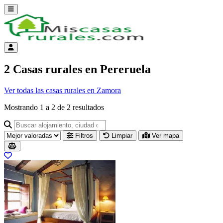
Abrir menú
Menú de cuenta
2 Casas rurales en Pereruela
Ver todas las casas rurales en Zamora
Mostrando
1
a
2
de
2
resultados
Buscar alojamiento, ciudad o provincia para ir a su página
Filtros
Limpiar
Ver mapa
Resultados del listado