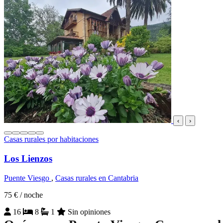
‹
›
Casas rurales por habitaciones
Los Lienzos
Puente Viesgo
,
Casas rurales en Cantabria
75 €
/ noche
16
8
1
Sin opiniones