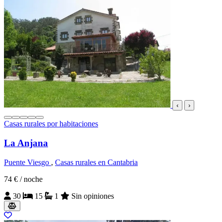
‹
›
Casas rurales por habitaciones
La Anjana
Puente Viesgo
,
Casas rurales en Cantabria
74 €
/ noche
30
15
1
Sin opiniones