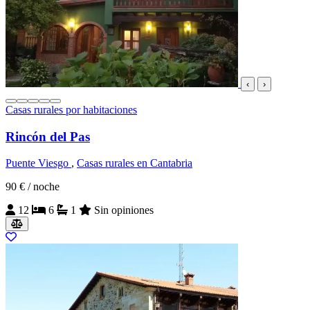
‹
›
Casas rurales por habitaciones
Rincón del Pas
Puente Viesgo
,
Casas rurales en Cantabria
90 €
/ noche
12
6
1
Sin opiniones