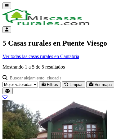
Abrir menú
Menú de cuenta
5 Casas rurales en Puente Viesgo
Ver todas las casas rurales en Cantabria
Mostrando
1
a
5
de
5
resultados
Buscar alojamiento, ciudad o provincia para ir a su página
Filtros
Limpiar
Ver mapa
Resultados del listado