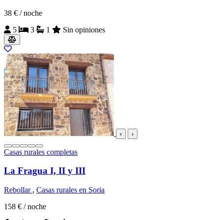
38 €
/ noche
5
3
1
Sin opiniones
‹
›
Casas rurales completas
La Fragua I, II y III
Rebollar
,
Casas rurales en Soria
158 €
/ noche