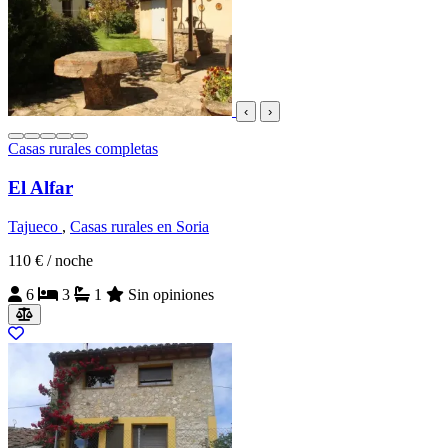
‹
›
Casas rurales completas
El Alfar
Tajueco
,
Casas rurales en Soria
110 €
/ noche
6
3
1
Sin opiniones