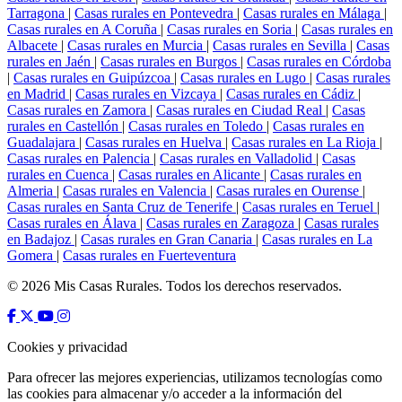
Tarragona
|
Casas rurales en Pontevedra
|
Casas rurales en Málaga
|
Casas rurales en A Coruña
|
Casas rurales en Soria
|
Casas rurales en
Albacete
|
Casas rurales en Murcia
|
Casas rurales en Sevilla
|
Casas
rurales en Jaén
|
Casas rurales en Burgos
|
Casas rurales en Córdoba
|
Casas rurales en Guipúzcoa
|
Casas rurales en Lugo
|
Casas rurales
en Madrid
|
Casas rurales en Vizcaya
|
Casas rurales en Cádiz
|
Casas rurales en Zamora
|
Casas rurales en Ciudad Real
|
Casas
rurales en Castellón
|
Casas rurales en Toledo
|
Casas rurales en
Guadalajara
|
Casas rurales en Huelva
|
Casas rurales en La Rioja
|
Casas rurales en Palencia
|
Casas rurales en Valladolid
|
Casas
rurales en Cuenca
|
Casas rurales en Alicante
|
Casas rurales en
Almeria
|
Casas rurales en Valencia
|
Casas rurales en Ourense
|
Casas rurales en Santa Cruz de Tenerife
|
Casas rurales en Teruel
|
Casas rurales en Álava
|
Casas rurales en Zaragoza
|
Casas rurales
en Badajoz
|
Casas rurales en Gran Canaria
|
Casas rurales en La
Gomera
|
Casas rurales en Fuerteventura
© 2026 Mis Casas Rurales. Todos los derechos reservados.
Cookies y privacidad
Para ofrecer las mejores experiencias, utilizamos tecnologías como
las cookies para almacenar y/o acceder a la información del