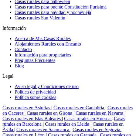
Casas rurales para halloween
Casas rurales para puente Constitución Purísima
Casas rurales para navidad y nochevieja
Casas rurales San Valentín
Información
Acerca de Mis Casas Rurales
Alojamientos Rurales con Encanto
Contacto
Información para propietarios
Preguntas Frecuentes
Blog
Legal
Aviso legal y Condiciones de uso
Política de privacidad
Política sobre cookies
Casas rurales en Asturias
|
Casas rurales en Cantabria
|
Casas rurales
en Caceres
|
Casas rurales en Girona
|
Casas rurales en Navarra
|
Casas rurales en Islas Baleares
|
Casas rurales en Huesca
|
Casas
rurales en Barcelona
|
Casas rurales en Lleida
|
Casas rurales en
Ávila
|
Casas rurales en Salamanca
|
Casas rurales en Segovia
|
Casas rurales en Léon
|
Casas rurales en Granada
|
Casas rurales en