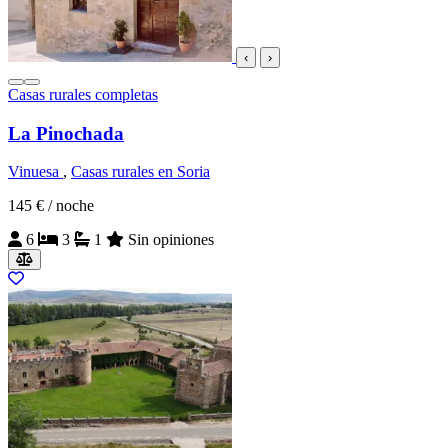
‹
›
Casas rurales completas
La Pinochada
Vinuesa
,
Casas rurales en Soria
145 €
/ noche
6
3
1
Sin opiniones