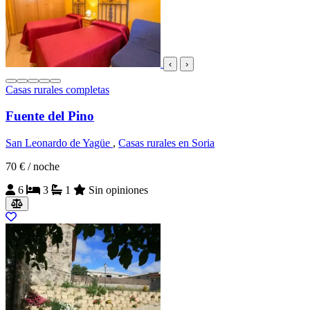
‹
›
Casas rurales completas
Fuente del Pino
San Leonardo de Yagüe
,
Casas rurales en Soria
70 €
/ noche
6
3
1
Sin opiniones