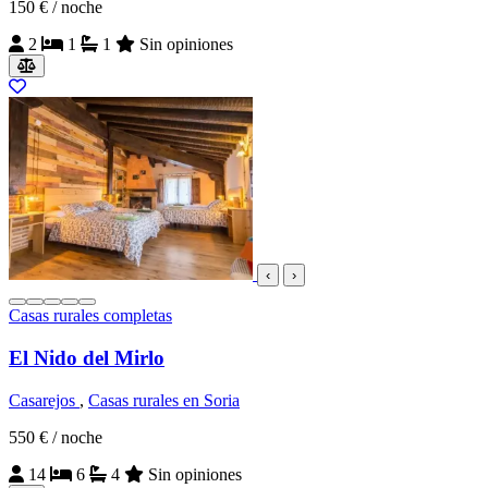
150 €
/ noche
2
1
1
Sin opiniones
‹
›
Casas rurales completas
El Nido del Mirlo
Casarejos
,
Casas rurales en Soria
550 €
/ noche
14
6
4
Sin opiniones