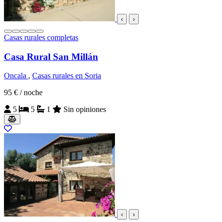
‹
›
Casas rurales completas
Casa Rural San Millán
Oncala
,
Casas rurales en Soria
95 €
/ noche
5
5
1
Sin opiniones
‹
›