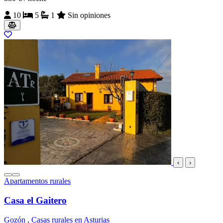
10
5
1
Sin opiniones
‹
›
Apartamentos rurales
Casa el Gaitero
Gozón
,
Casas rurales en Asturias