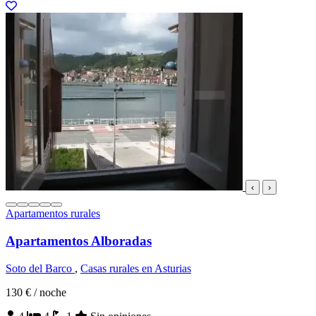
‹
›
Apartamentos rurales
Apartamentos Alboradas
Soto del Barco
,
Casas rurales en Asturias
130 €
/ noche