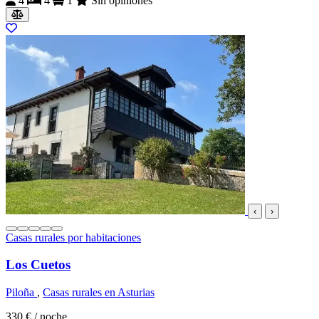
4
4
1
Sin opiniones
‹
›
Casas rurales por habitaciones
Los Cuetos
Piloña
,
Casas rurales en Asturias
330 €
/ noche