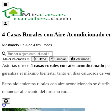
Abrir menú
Menú de cuenta
4 Casas Rurales con Aire Acondicionado en
Mostrando
1
a
4
de
4
resultados
Buscar alojamiento, ciudad o provincia para ir a su página
Filtros
Limpiar
Ver mapa
Asturias ofrece
4 casas rurales con aire acondicionado
per
garantiza el máximo bienestar tanto en días calurosos de ve
Estos alojamientos rurales con aire acondicionado se distri
renunciar al encanto del turismo rural.
Resultados del listado