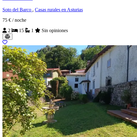
Soto del Barco
,
Casas rurales en Asturias
75 €
/ noche
2
15
1
Sin opiniones