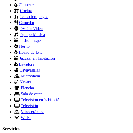
Chimenea
Cocina
Coleccion juegos
Comedor
DVD o Video
Equipo Musica
Hidromasaje
Horno
Horno de leña
Jacuzzi en habitación
Lavadora
Lavavajillas
Microondas
Nevera
Plancha
Sala de estar
Television en habitación
Televisión
Vitrocerámica
Wi-Fi
Servicios