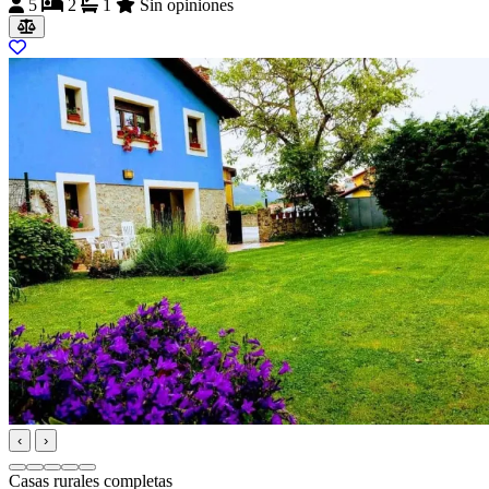
5
2
1
Sin opiniones
‹
›
Casas rurales completas