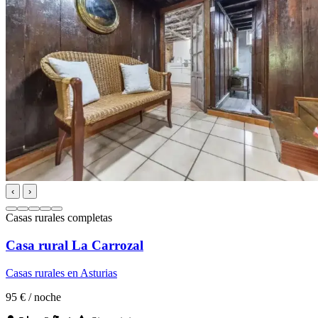
‹
›
Casas rurales completas
Casa rural La Carrozal
Casas rurales en Asturias
95 €
/ noche