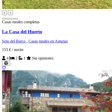
‹
›
Casas rurales completas
La Casa del Huerto
Soto del Barco
,
Casas rurales en Asturias
153 €
/ noche
4
2
1
Sin opiniones