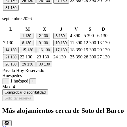
28
390
29
390
30
130
24
130
25
130
26
130
27
130
31
130
septiembre 2026
L
M
X
J
V
S
D
4
390
5
390
6
130
1
130
2
130
3
130
7
130
11
390
12
390
13
130
8
130
9
130
10
130
18
390
19
390
20
130
14
130
15
130
16
130
17
130
22
130
23
130
24
130
25
390
26
390
27
130
21
130
28
130
29
130
30
130
Pasado
Hoy
Reservado
Huéspedes
1 huésped
Restar huésped
Sumar huésped
−
+
Máx. 4
Comprobar disponibilidad
Solicitar reserva
Más alojamientos cerca de Soto del Barco