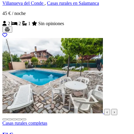
Villanueva del Conde
,
Casas rurales en Salamanca
45 €
/ noche
2
2
1
Sin opiniones
‹
›
Casas rurales completas