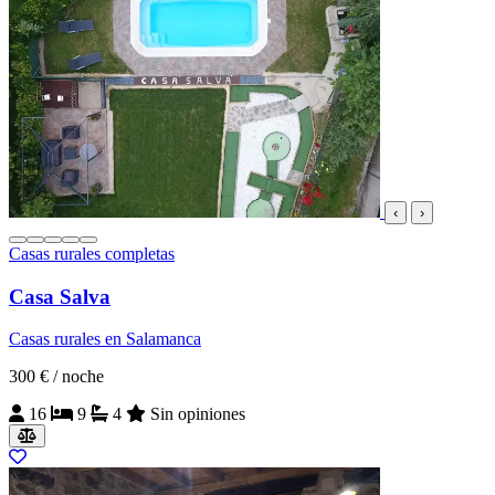
‹
›
Casas rurales completas
Casa Salva
Casas rurales en Salamanca
300 €
/ noche
16
9
4
Sin opiniones