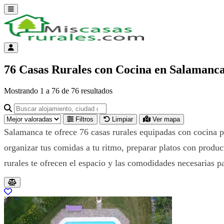
Abrir menú
Menú de cuenta
76 Casas Rurales con Cocina en Salamanc
Mostrando
1
a
76
de
76
resultados
Buscar alojamiento, ciudad o provincia para ir a su página
Filtros
Limpiar
Ver mapa
Salamanca te ofrece 76 casas rurales equipadas con cocina pr
organizar tus comidas a tu ritmo, preparar platos con product
rurales te ofrecen el espacio y las comodidades necesarias p
Resultados del listado