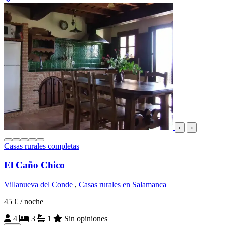
‹
›
Casas rurales completas
El Caño Chico
Villanueva del Conde
,
Casas rurales en Salamanca
45 €
/ noche
4
3
1
Sin opiniones