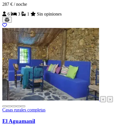
287 €
/ noche
6
3
1
Sin opiniones
‹
›
Casas rurales completas
El Aguamanil