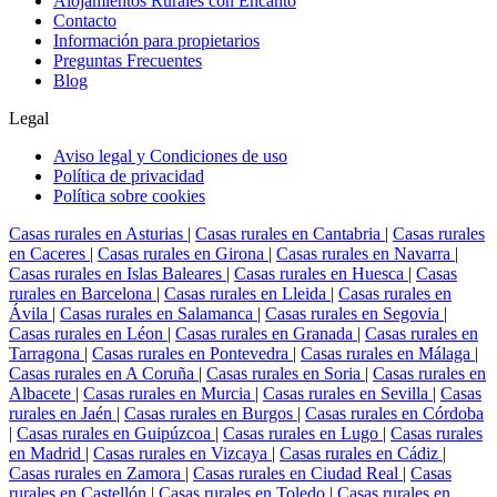
Alojamientos Rurales con Encanto
Contacto
Información para propietarios
Preguntas Frecuentes
Blog
Legal
Aviso legal y Condiciones de uso
Política de privacidad
Política sobre cookies
Casas rurales en Asturias
|
Casas rurales en Cantabria
|
Casas rurales
en Caceres
|
Casas rurales en Girona
|
Casas rurales en Navarra
|
Casas rurales en Islas Baleares
|
Casas rurales en Huesca
|
Casas
rurales en Barcelona
|
Casas rurales en Lleida
|
Casas rurales en
Ávila
|
Casas rurales en Salamanca
|
Casas rurales en Segovia
|
Casas rurales en Léon
|
Casas rurales en Granada
|
Casas rurales en
Tarragona
|
Casas rurales en Pontevedra
|
Casas rurales en Málaga
|
Casas rurales en A Coruña
|
Casas rurales en Soria
|
Casas rurales en
Albacete
|
Casas rurales en Murcia
|
Casas rurales en Sevilla
|
Casas
rurales en Jaén
|
Casas rurales en Burgos
|
Casas rurales en Córdoba
|
Casas rurales en Guipúzcoa
|
Casas rurales en Lugo
|
Casas rurales
en Madrid
|
Casas rurales en Vizcaya
|
Casas rurales en Cádiz
|
Casas rurales en Zamora
|
Casas rurales en Ciudad Real
|
Casas
rurales en Castellón
|
Casas rurales en Toledo
|
Casas rurales en