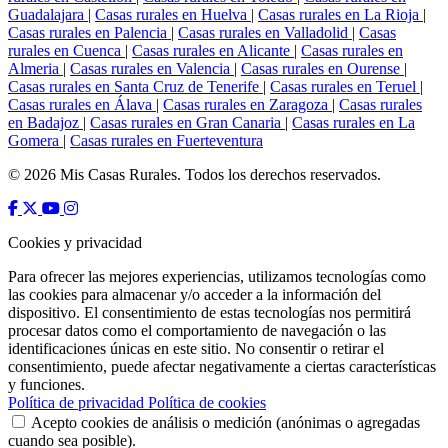
Guadalajara
|
Casas rurales en Huelva
|
Casas rurales en La Rioja
|
Casas rurales en Palencia
|
Casas rurales en Valladolid
|
Casas
rurales en Cuenca
|
Casas rurales en Alicante
|
Casas rurales en
Almeria
|
Casas rurales en Valencia
|
Casas rurales en Ourense
|
Casas rurales en Santa Cruz de Tenerife
|
Casas rurales en Teruel
|
Casas rurales en Álava
|
Casas rurales en Zaragoza
|
Casas rurales
en Badajoz
|
Casas rurales en Gran Canaria
|
Casas rurales en La
Gomera
|
Casas rurales en Fuerteventura
© 2026 Mis Casas Rurales. Todos los derechos reservados.
Cookies y privacidad
Para ofrecer las mejores experiencias, utilizamos tecnologías como
las cookies para almacenar y/o acceder a la información del
dispositivo. El consentimiento de estas tecnologías nos permitirá
procesar datos como el comportamiento de navegación o las
identificaciones únicas en este sitio. No consentir o retirar el
consentimiento, puede afectar negativamente a ciertas características
y funciones.
Política de privacidad
Política de cookies
Acepto cookies de análisis o medición (anónimas o agregadas
cuando sea posible).