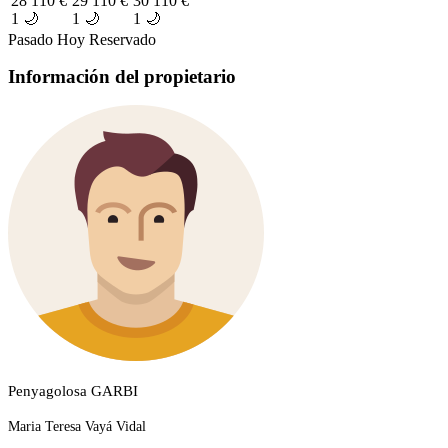
28
110 €
29
110 €
30
110 €
1 🌙
1 🌙
1 🌙
Pasado
Hoy
Reservado
Información del propietario
Penyagolosa GARBI
Maria Teresa Vayá Vidal