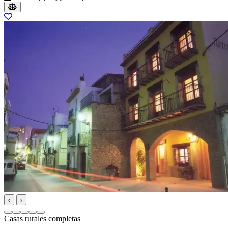
‹
›
Casas rurales completas