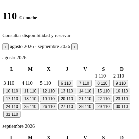
110
€ / noche
Consultar disponibilidad y reservar
agosto 2026 · septiembre 2026
‹
›
agosto 2026
L
M
X
J
V
S
D
1
110
2
110
3
110
4
110
5
110
6
110
7
110
8
110
9
110
10
110
11
110
12
110
13
110
14
110
15
110
16
110
17
110
18
110
19
110
20
110
21
110
22
110
23
110
24
110
25
110
26
110
27
110
28
110
29
110
30
110
31
110
septiembre 2026
L
M
X
J
V
S
D