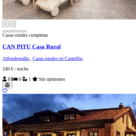
‹
›
Casas rurales completas
CAN PITU Casa Rural
Alfondeguilla
,
Casas rurales en Castellón
240 €
/ noche
8
6
1
Sin opiniones