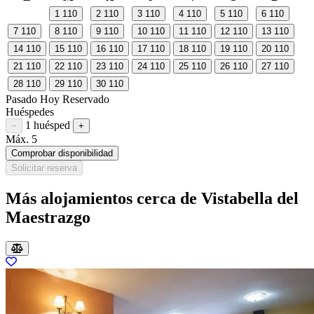
1
110
2
110
3
110
4
110
5
110
6
110
7
110
8
110
9
110
10
110
11
110
12
110
13
110
14
110
15
110
16
110
17
110
18
110
19
110
20
110
21
110
22
110
23
110
24
110
25
110
26
110
27
110
28
110
29
110
30
110
Pasado
Hoy
Reservado
Huéspedes
1 huésped
Restar huésped
Sumar huésped
−
+
Máx. 5
Comprobar disponibilidad
Solicitar reserva
Más alojamientos cerca de Vistabella del
Maestrazgo