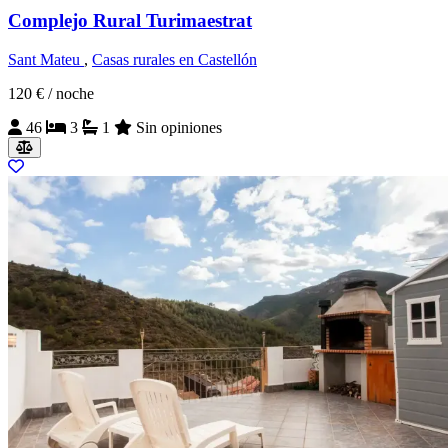
Complejo Rural Turimaestrat
Sant Mateu
,
Casas rurales en Castellón
120 €
/ noche
46
3
1
Sin opiniones