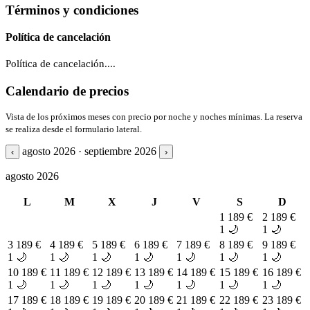
Términos y condiciones
Política de cancelación
Política de cancelación....
Calendario de precios
Vista de los próximos meses con precio por noche y noches mínimas. La reserva
se realiza desde el formulario lateral.
agosto 2026 · septiembre 2026
‹
›
agosto 2026
L
M
X
J
V
S
D
1
189 €
2
189 €
1 🌙
1 🌙
3
189 €
4
189 €
5
189 €
6
189 €
7
189 €
8
189 €
9
189 €
1 🌙
1 🌙
1 🌙
1 🌙
1 🌙
1 🌙
1 🌙
10
189 €
11
189 €
12
189 €
13
189 €
14
189 €
15
189 €
16
189 €
1 🌙
1 🌙
1 🌙
1 🌙
1 🌙
1 🌙
1 🌙
17
189 €
18
189 €
19
189 €
20
189 €
21
189 €
22
189 €
23
189 €