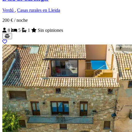
Verdú
,
Casas rurales en Lleida
200 €
/ noche
8
5
1
Sin opiniones