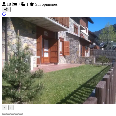
18
7
1
Sin opiniones
‹
›