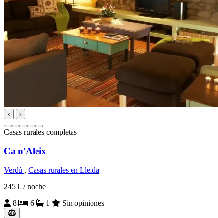
‹
›
Casas rurales completas
Ca n'Aleix
Verdú
,
Casas rurales en Lleida
245 €
/ noche
8
6
1
Sin opiniones