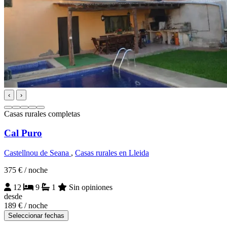
‹
›
Casas rurales completas
Cal Puro
Castellnou de Seana
,
Casas rurales en Lleida
375 €
/ noche
12
9
1
Sin opiniones
desde
189 €
/ noche
Seleccionar fechas