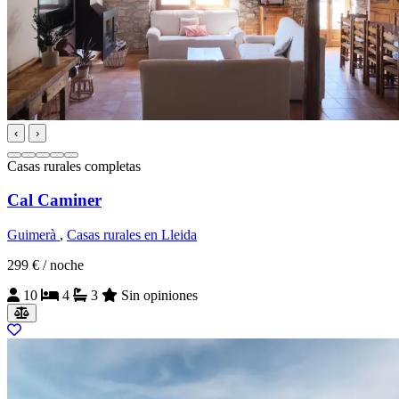
‹
›
Casas rurales completas
Cal Caminer
Guimerà
,
Casas rurales en Lleida
299 €
/ noche
10
4
3
Sin opiniones