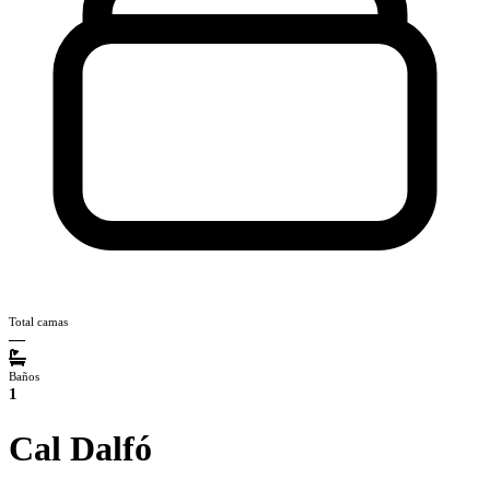
Total camas
—
Baños
1
Cal Dalfó