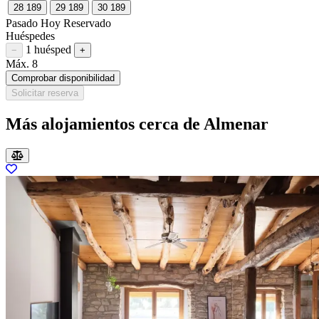
28
189
29
189
30
189
Pasado
Hoy
Reservado
Huéspedes
1 huésped
Restar huésped
Sumar huésped
−
+
Máx. 8
Comprobar disponibilidad
Solicitar reserva
Más alojamientos cerca de Almenar