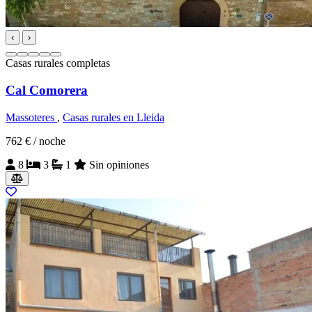
‹
›
Casas rurales completas
Cal Comorera
Massoteres
,
Casas rurales en Lleida
762 €
/ noche
8
3
1
Sin opiniones