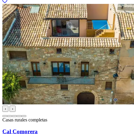
‹
›
Casas rurales completas
Cal Comorera