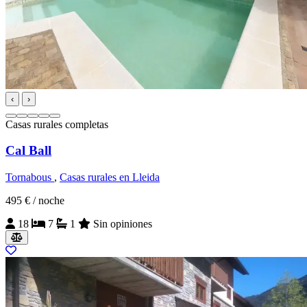
‹
›
Casas rurales completas
Cal Ball
Tornabous
,
Casas rurales en Lleida
495 €
/ noche
18
7
1
Sin opiniones