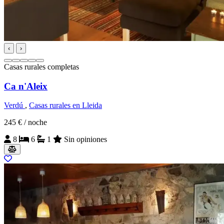
‹
›
Casas rurales completas
Ca n'Aleix
Verdú
,
Casas rurales en Lleida
245 €
/ noche
8
6
1
Sin opiniones