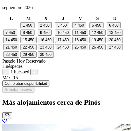
septiembre 2026
L
M
X
J
V
S
D
1
450
2
450
3
450
4
450
5
450
6
450
7
450
8
450
9
450
10
450
11
450
12
450
13
450
14
450
15
450
16
450
17
450
18
450
19
450
20
450
21
450
22
450
23
450
24
450
25
450
26
450
27
450
28
450
29
450
30
450
Pasado
Hoy
Reservado
Huéspedes
1 huésped
Restar huésped
Sumar huésped
−
+
Máx. 15
Comprobar disponibilidad
Solicitar reserva
Más alojamientos cerca de Pinós