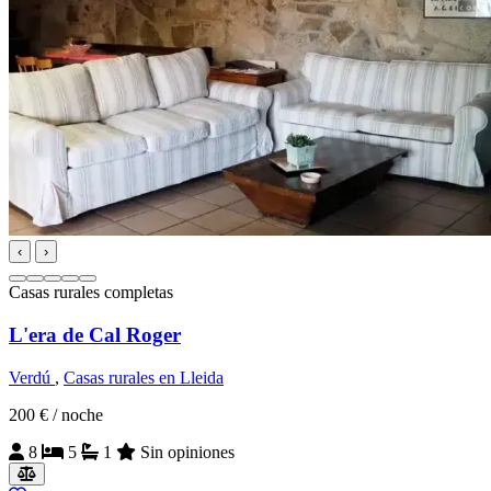
‹
›
Casas rurales completas
L'era de Cal Roger
Verdú
,
Casas rurales en Lleida
200 €
/ noche
8
5
1
Sin opiniones