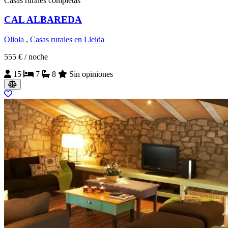
Casas rurales completas
CAL ALBAREDA
Oliola
,
Casas rurales en Lleida
555 €
/ noche
15
7
8
Sin opiniones