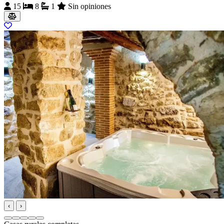
15
8
1
Sin opiniones
‹
›