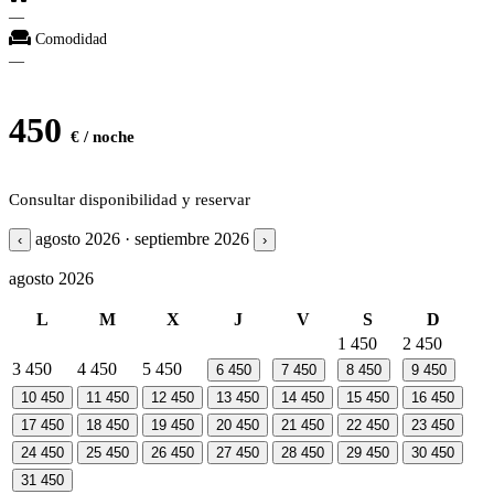
—
Comodidad
—
450
€ / noche
Consultar disponibilidad y reservar
agosto 2026 · septiembre 2026
‹
›
agosto 2026
L
M
X
J
V
S
D
1
450
2
450
3
450
4
450
5
450
6
450
7
450
8
450
9
450
10
450
11
450
12
450
13
450
14
450
15
450
16
450
17
450
18
450
19
450
20
450
21
450
22
450
23
450
24
450
25
450
26
450
27
450
28
450
29
450
30
450
31
450