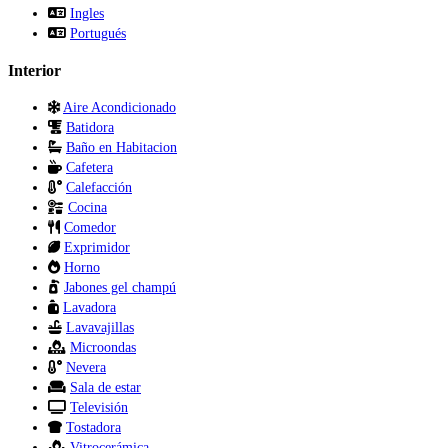
Ingles
Portugués
Interior
Aire Acondicionado
Batidora
Baño en Habitacion
Cafetera
Calefacción
Cocina
Comedor
Exprimidor
Horno
Jabones gel champú
Lavadora
Lavavajillas
Microondas
Nevera
Sala de estar
Televisión
Tostadora
Vitrocerámica