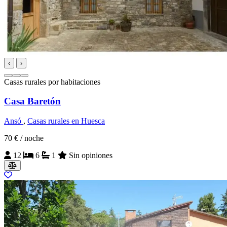
‹
›
Casas rurales por habitaciones
Casa Baretón
Ansó
,
Casas rurales en Huesca
70 €
/ noche
12
6
1
Sin opiniones