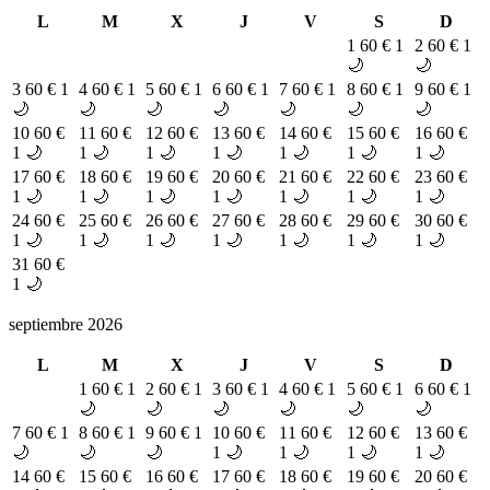
L
M
X
J
V
S
D
1
60 €
1
2
60 €
1
🌙
🌙
3
60 €
1
4
60 €
1
5
60 €
1
6
60 €
1
7
60 €
1
8
60 €
1
9
60 €
1
🌙
🌙
🌙
🌙
🌙
🌙
🌙
10
60 €
11
60 €
12
60 €
13
60 €
14
60 €
15
60 €
16
60 €
1 🌙
1 🌙
1 🌙
1 🌙
1 🌙
1 🌙
1 🌙
17
60 €
18
60 €
19
60 €
20
60 €
21
60 €
22
60 €
23
60 €
1 🌙
1 🌙
1 🌙
1 🌙
1 🌙
1 🌙
1 🌙
24
60 €
25
60 €
26
60 €
27
60 €
28
60 €
29
60 €
30
60 €
1 🌙
1 🌙
1 🌙
1 🌙
1 🌙
1 🌙
1 🌙
31
60 €
1 🌙
septiembre 2026
L
M
X
J
V
S
D
1
60 €
1
2
60 €
1
3
60 €
1
4
60 €
1
5
60 €
1
6
60 €
1
🌙
🌙
🌙
🌙
🌙
🌙
7
60 €
1
8
60 €
1
9
60 €
1
10
60 €
11
60 €
12
60 €
13
60 €
🌙
🌙
🌙
1 🌙
1 🌙
1 🌙
1 🌙
14
60 €
15
60 €
16
60 €
17
60 €
18
60 €
19
60 €
20
60 €