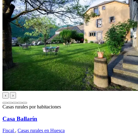
‹
›
Casas rurales por habitaciones
Casa Ballarín
Fiscal
,
Casas rurales en Huesca