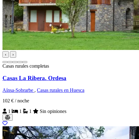
‹
›
Casas rurales completas
Casas La Ribera. Ordesa
Aínsa-Sobrarbe
,
Casas rurales en Huesca
102 €
/ noche
1
1
1
Sin opiniones