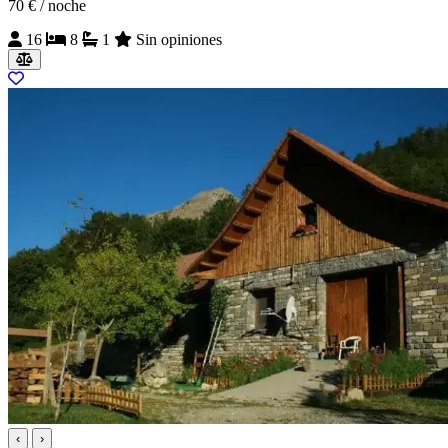
70 €
/ noche
16
8
1
Sin opiniones
‹
›