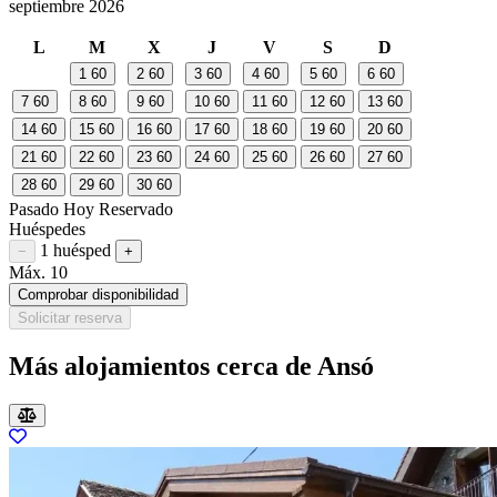
septiembre 2026
L
M
X
J
V
S
D
1
60
2
60
3
60
4
60
5
60
6
60
7
60
8
60
9
60
10
60
11
60
12
60
13
60
14
60
15
60
16
60
17
60
18
60
19
60
20
60
21
60
22
60
23
60
24
60
25
60
26
60
27
60
28
60
29
60
30
60
Pasado
Hoy
Reservado
Huéspedes
1 huésped
Restar huésped
Sumar huésped
−
+
Máx. 10
Comprobar disponibilidad
Solicitar reserva
Más alojamientos cerca de Ansó