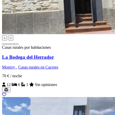
‹
›
Casas rurales por habitaciones
La Bodega del Herrador
Monroy
,
Casas rurales en Caceres
70 €
/ noche
12
6
1
Sin opiniones