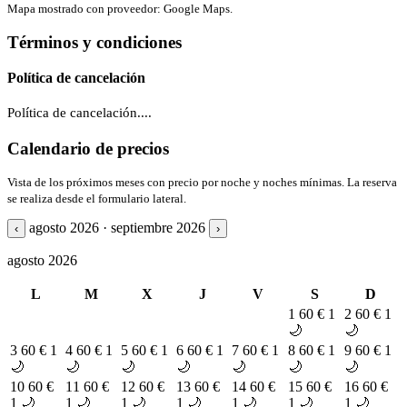
Mapa mostrado con proveedor: Google Maps.
Términos y condiciones
Política de cancelación
Política de cancelación....
Calendario de precios
Vista de los próximos meses con precio por noche y noches mínimas. La reserva
se realiza desde el formulario lateral.
agosto 2026 · septiembre 2026
‹
›
agosto 2026
L
M
X
J
V
S
D
1
60 €
1
2
60 €
1
🌙
🌙
3
60 €
1
4
60 €
1
5
60 €
1
6
60 €
1
7
60 €
1
8
60 €
1
9
60 €
1
🌙
🌙
🌙
🌙
🌙
🌙
🌙
10
60 €
11
60 €
12
60 €
13
60 €
14
60 €
15
60 €
16
60 €
1 🌙
1 🌙
1 🌙
1 🌙
1 🌙
1 🌙
1 🌙