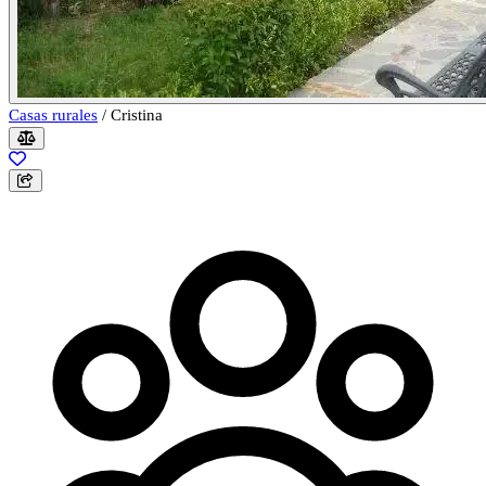
Casas rurales
/
Cristina