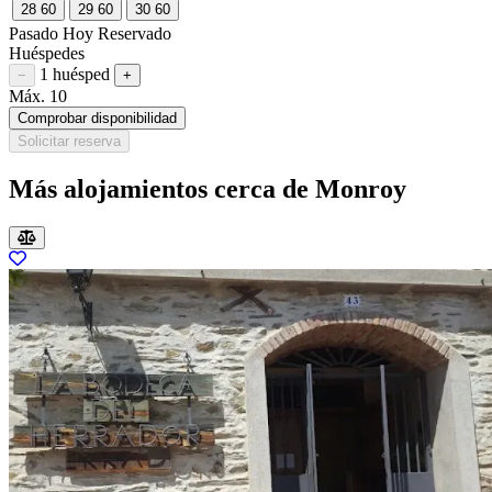
28
60
29
60
30
60
Pasado
Hoy
Reservado
Huéspedes
1 huésped
Restar huésped
Sumar huésped
−
+
Máx. 10
Comprobar disponibilidad
Solicitar reserva
Más alojamientos cerca de Monroy