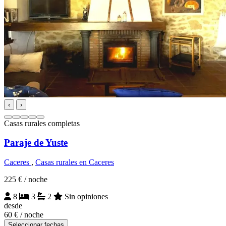
‹
›
Casas rurales completas
Paraje de Yuste
Caceres
,
Casas rurales en Caceres
225 €
/ noche
8
3
2
Sin opiniones
desde
60 €
/ noche
Seleccionar fechas