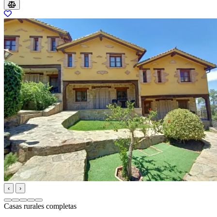
‹
›
Casas rurales completas