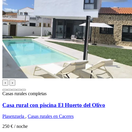
‹
›
Casas rurales completas
Casa rural con piscina El Huerto del Olivo
Plasenzuela
,
Casas rurales en Caceres
250 €
/ noche