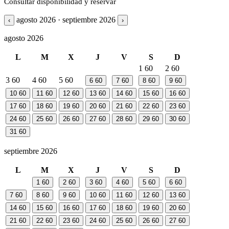
Consultar disponibilidad y reservar
agosto 2026 · septiembre 2026
‹
›
agosto 2026
L
M
X
J
V
S
D
1
60
2
60
3
60
4
60
5
60
6
60
7
60
8
60
9
60
10
60
11
60
12
60
13
60
14
60
15
60
16
60
17
60
18
60
19
60
20
60
21
60
22
60
23
60
24
60
25
60
26
60
27
60
28
60
29
60
30
60
31
60
septiembre 2026
L
M
X
J
V
S
D
1
60
2
60
3
60
4
60
5
60
6
60
7
60
8
60
9
60
10
60
11
60
12
60
13
60
14
60
15
60
16
60
17
60
18
60
19
60
20
60
21
60
22
60
23
60
24
60
25
60
26
60
27
60