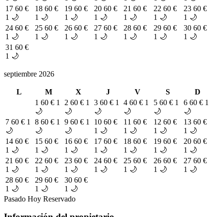
17
60 €
18
60 €
19
60 €
20
60 €
21
60 €
22
60 €
23
60 €
1 🌙
1 🌙
1 🌙
1 🌙
1 🌙
1 🌙
1 🌙
24
60 €
25
60 €
26
60 €
27
60 €
28
60 €
29
60 €
30
60 €
1 🌙
1 🌙
1 🌙
1 🌙
1 🌙
1 🌙
1 🌙
31
60 €
1 🌙
septiembre 2026
L
M
X
J
V
S
D
1
60 €
1
2
60 €
1
3
60 €
1
4
60 €
1
5
60 €
1
6
60 €
1
🌙
🌙
🌙
🌙
🌙
🌙
7
60 €
1
8
60 €
1
9
60 €
1
10
60 €
11
60 €
12
60 €
13
60 €
🌙
🌙
🌙
1 🌙
1 🌙
1 🌙
1 🌙
14
60 €
15
60 €
16
60 €
17
60 €
18
60 €
19
60 €
20
60 €
1 🌙
1 🌙
1 🌙
1 🌙
1 🌙
1 🌙
1 🌙
21
60 €
22
60 €
23
60 €
24
60 €
25
60 €
26
60 €
27
60 €
1 🌙
1 🌙
1 🌙
1 🌙
1 🌙
1 🌙
1 🌙
28
60 €
29
60 €
30
60 €
1 🌙
1 🌙
1 🌙
Pasado
Hoy
Reservado
Información del propietario