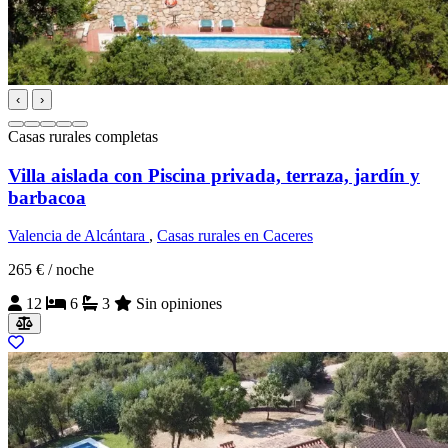
‹
›
Casas rurales completas
Villa aislada con Piscina privada, terraza, jardín y
barbacoa
Valencia de Alcántara
,
Casas rurales en Caceres
265 €
/ noche
12
6
3
Sin opiniones