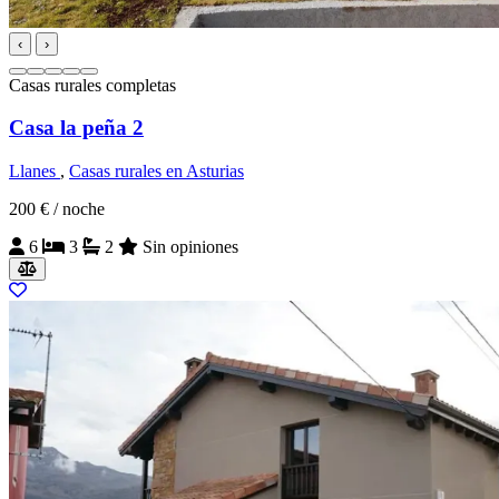
‹
›
Casas rurales completas
Casa la peña 2
Llanes
,
Casas rurales en Asturias
200 €
/ noche
6
3
2
Sin opiniones