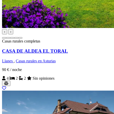
‹
›
Casas rurales completas
CASA DE ALDEA EL TORAL
Llanes
,
Casas rurales en Asturias
90 €
/ noche
4
2
2
Sin opiniones