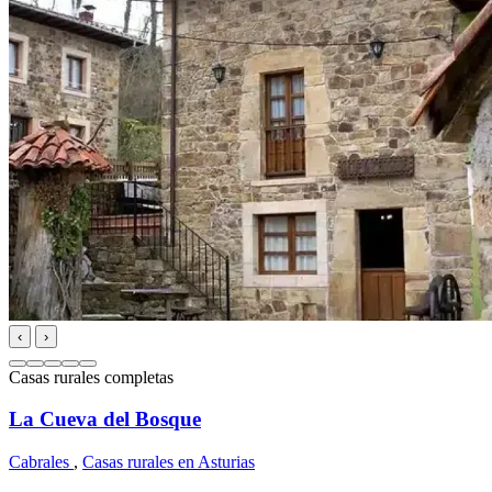
‹
›
Casas rurales completas
La Cueva del Bosque
Cabrales
,
Casas rurales en Asturias