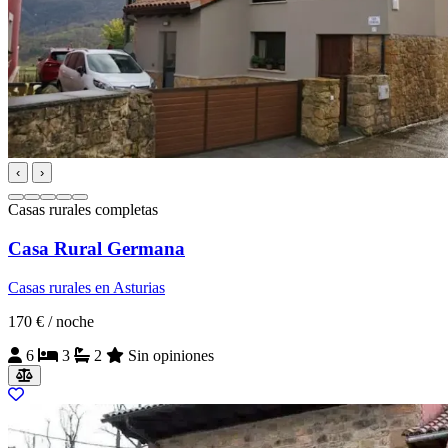
‹
›
Casas rurales completas
Casa Rural Germana
Casas rurales en Asturias
170 €
/ noche
6
3
2
Sin opiniones