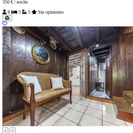
350 €
/ noche
8
5
5
Sin opiniones
‹
›