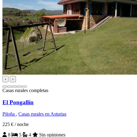
‹
›
Casas rurales completas
El Pongallín
Piloña
,
Casas rurales en Asturias
225 €
/ noche
8
5
4
Sin opiniones