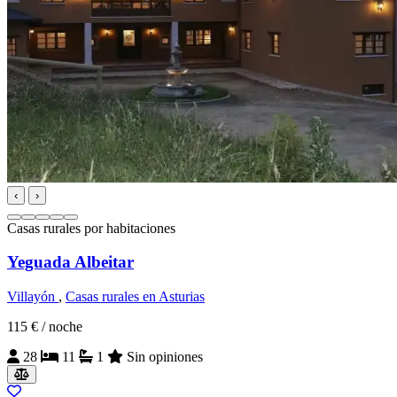
‹
›
Casas rurales por habitaciones
Yeguada Albeitar
Villayón
,
Casas rurales en Asturias
115 €
/ noche
28
11
1
Sin opiniones