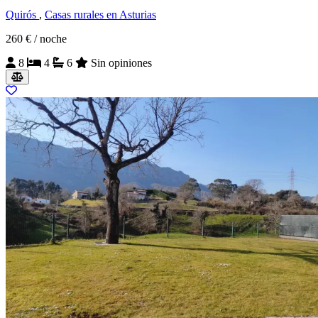
Quirós
,
Casas rurales en Asturias
260 €
/ noche
8
4
6
Sin opiniones