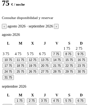
75
€ / noche
Consultar disponibilidad y reservar
agosto 2026 · septiembre 2026
‹
›
agosto 2026
L
M
X
J
V
S
D
1
75
2
75
3
75
4
75
5
75
6
75
7
75
8
75
9
75
10
75
11
75
12
75
13
75
14
75
15
75
16
75
17
75
18
75
19
75
20
75
21
75
22
75
23
75
24
75
25
75
26
75
27
75
28
75
29
75
30
75
31
75
septiembre 2026
L
M
X
J
V
S
D
1
75
2
75
3
75
4
75
5
75
6
75