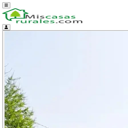
Abrir menú
Menú de cuenta