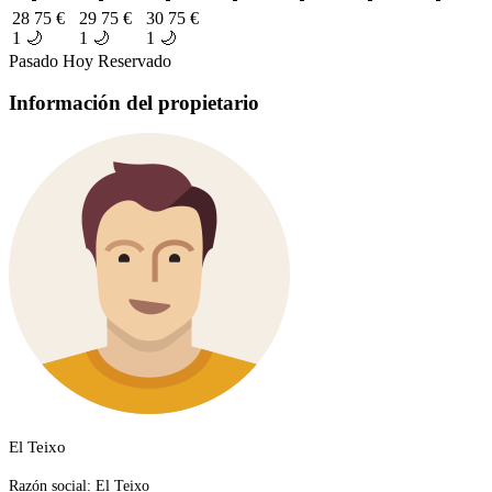
28
75 €
29
75 €
30
75 €
1 🌙
1 🌙
1 🌙
Pasado
Hoy
Reservado
Información del propietario
El Teixo
Razón social:
El Teixo