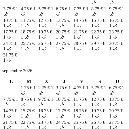
🌙
🌙
3
75 €
1
4
75 €
1
5
75 €
1
6
75 €
1
7
75 €
1
8
75 €
1
9
75 €
1
🌙
🌙
🌙
🌙
🌙
🌙
🌙
10
75 €
11
75 €
12
75 €
13
75 €
14
75 €
15
75 €
16
75 €
1 🌙
1 🌙
1 🌙
1 🌙
1 🌙
1 🌙
1 🌙
17
75 €
18
75 €
19
75 €
20
75 €
21
75 €
22
75 €
23
75 €
1 🌙
1 🌙
1 🌙
1 🌙
1 🌙
1 🌙
1 🌙
24
75 €
25
75 €
26
75 €
27
75 €
28
75 €
29
75 €
30
75 €
1 🌙
1 🌙
1 🌙
1 🌙
1 🌙
1 🌙
1 🌙
31
75 €
1 🌙
septiembre 2026
L
M
X
J
V
S
D
1
75 €
1
2
75 €
1
3
75 €
1
4
75 €
1
5
75 €
1
6
75 €
1
🌙
🌙
🌙
🌙
🌙
🌙
7
75 €
1
8
75 €
1
9
75 €
1
10
75 €
11
75 €
12
75 €
13
75 €
🌙
🌙
🌙
1 🌙
1 🌙
1 🌙
1 🌙
14
75 €
15
75 €
16
75 €
17
75 €
18
75 €
19
75 €
20
75 €
1 🌙
1 🌙
1 🌙
1 🌙
1 🌙
1 🌙
1 🌙
21
75 €
22
75 €
23
75 €
24
75 €
25
75 €
26
75 €
27
75 €
1 🌙
1 🌙
1 🌙
1 🌙
1 🌙
1 🌙
1 🌙