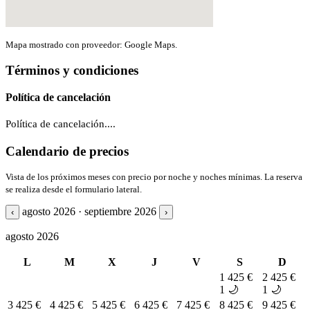
Mapa mostrado con proveedor: Google Maps.
Términos y condiciones
Política de cancelación
Política de cancelación....
Calendario de precios
Vista de los próximos meses con precio por noche y noches mínimas. La reserva
se realiza desde el formulario lateral.
agosto 2026 · septiembre 2026
‹
›
agosto 2026
L
M
X
J
V
S
D
1
425 €
2
425 €
1 🌙
1 🌙
3
425 €
4
425 €
5
425 €
6
425 €
7
425 €
8
425 €
9
425 €