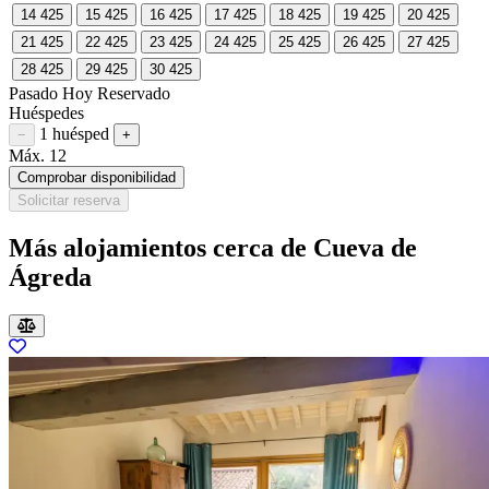
14
425
15
425
16
425
17
425
18
425
19
425
20
425
21
425
22
425
23
425
24
425
25
425
26
425
27
425
28
425
29
425
30
425
Pasado
Hoy
Reservado
Huéspedes
1 huésped
Restar huésped
Sumar huésped
−
+
Máx. 12
Comprobar disponibilidad
Solicitar reserva
Más alojamientos cerca de Cueva de
Ágreda