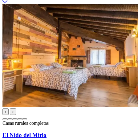
‹
›
Casas rurales completas
El Nido del Mirlo