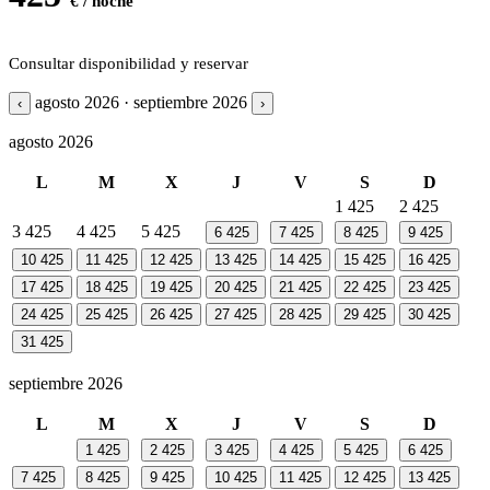
€ / noche
Consultar disponibilidad y reservar
agosto 2026 · septiembre 2026
‹
›
agosto 2026
L
M
X
J
V
S
D
1
425
2
425
3
425
4
425
5
425
6
425
7
425
8
425
9
425
10
425
11
425
12
425
13
425
14
425
15
425
16
425
17
425
18
425
19
425
20
425
21
425
22
425
23
425
24
425
25
425
26
425
27
425
28
425
29
425
30
425
31
425
septiembre 2026
L
M
X
J
V
S
D
1
425
2
425
3
425
4
425
5
425
6
425
7
425
8
425
9
425
10
425
11
425
12
425
13
425