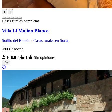
‹
›
Casas rurales completas
Villa El Molino Blanco
Sotillo del Rincón
,
Casas rurales en Soria
480 €
/ noche
10
5
1
Sin opiniones