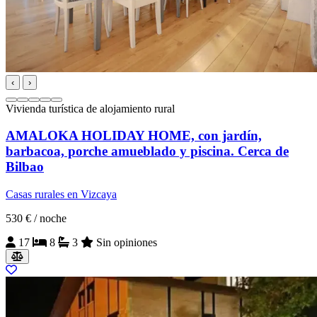
‹
›
Vivienda turística de alojamiento rural
AMALOKA HOLIDAY HOME, con jardín,
barbacoa, porche amueblado y piscina. Cerca de
Bilbao
Casas rurales en Vizcaya
530 €
/ noche
17
8
3
Sin opiniones