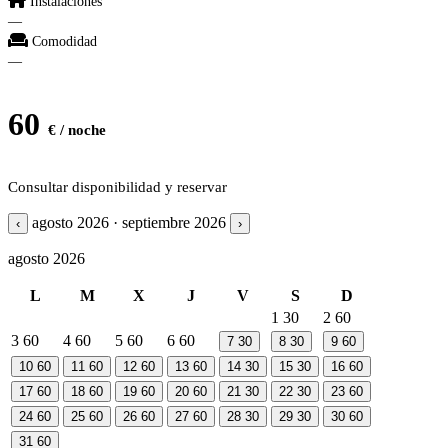
Instalaciones
—
Comodidad
—
60
€ / noche
Consultar disponibilidad y reservar
agosto 2026 · septiembre 2026
‹
›
agosto 2026
L
M
X
J
V
S
D
1
30
2
60
3
60
4
60
5
60
6
60
7
30
8
30
9
60
10
60
11
60
12
60
13
60
14
30
15
30
16
60
17
60
18
60
19
60
20
60
21
30
22
30
23
60
24
60
25
60
26
60
27
60
28
30
29
30
30
60
31
60