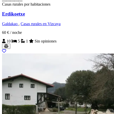
Casas rurales por habitaciones
Erdikoetxe
Galdakao
,
Casas rurales en Vizcaya
60 €
/ noche
10
5
1
Sin opiniones