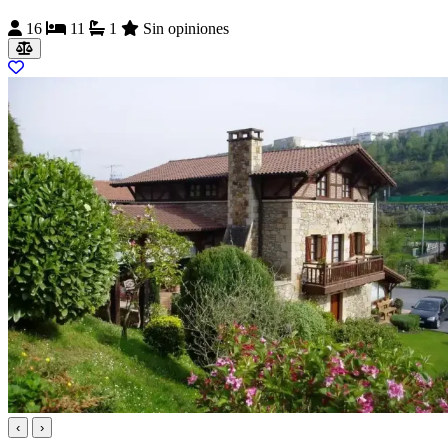
16
11
1
Sin opiniones
‹
›