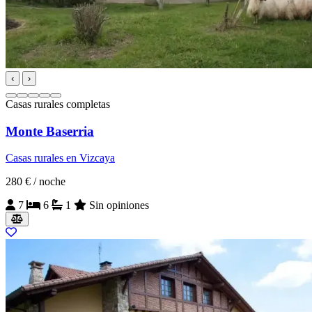
‹
›
Casas rurales completas
Monte Baserria
Casas rurales en Vizcaya
280 €
/ noche
7
6
1
Sin opiniones