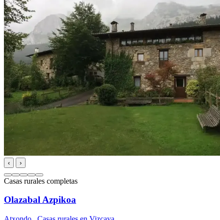
‹
›
Casas rurales completas
Olazabal Azpikoa
Atxondo
,
Casas rurales en Vizcaya