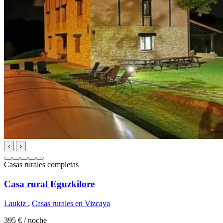
‹
›
Casas rurales completas
Casa rural Eguzkilore
Laukiz
,
Casas rurales en Vizcaya
395 €
/ noche