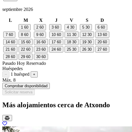
septiembre 2026
L
M
X
J
V
S
D
1
60
2
60
3
60
4
30
5
30
6
60
7
60
8
60
9
60
10
60
11
30
12
30
13
60
14
60
15
60
16
60
17
60
18
30
19
30
20
60
21
60
22
60
23
60
24
60
25
30
26
30
27
60
28
60
29
60
30
60
Pasado
Hoy
Reservado
Huéspedes
1 huésped
Restar huésped
Sumar huésped
−
+
Máx. 8
Comprobar disponibilidad
Solicitar reserva
Más alojamientos cerca de Atxondo