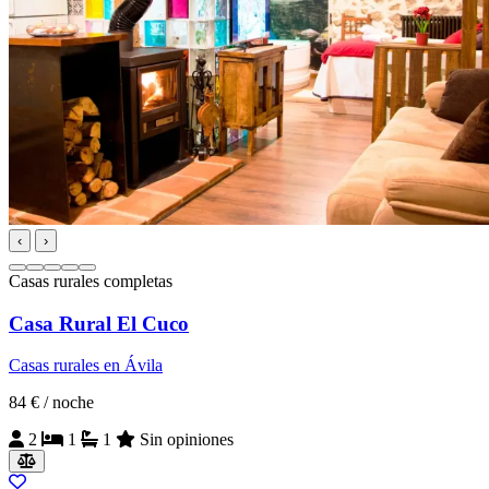
‹
›
Casas rurales completas
Casa Rural El Cuco
Casas rurales en Ávila
84 €
/ noche
2
1
1
Sin opiniones