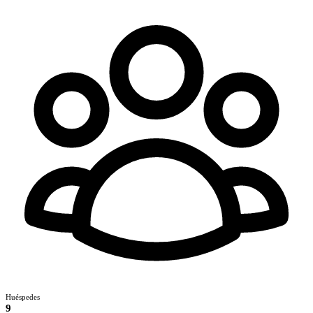
Huéspedes
9