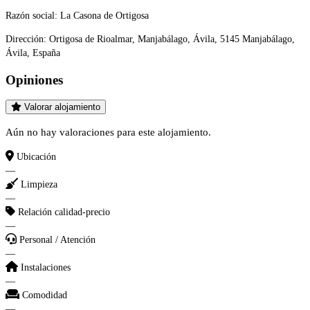
Razón social:
La Casona de Ortigosa
Dirección:
Ortigosa de Rioalmar, Manjabálago, Ávila, 5145 Manjabálago,
Ávila, España
Opiniones
Valorar alojamiento
Aún no hay valoraciones para este alojamiento.
Ubicación
—
Limpieza
—
Relación calidad-precio
—
Personal / Atención
—
Instalaciones
—
Comodidad
—