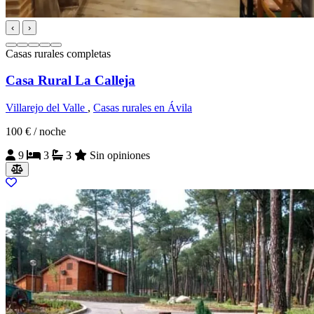
‹
›
Casas rurales completas
Casa Rural La Calleja
Villarejo del Valle
,
Casas rurales en Ávila
100 €
/ noche
9
3
3
Sin opiniones