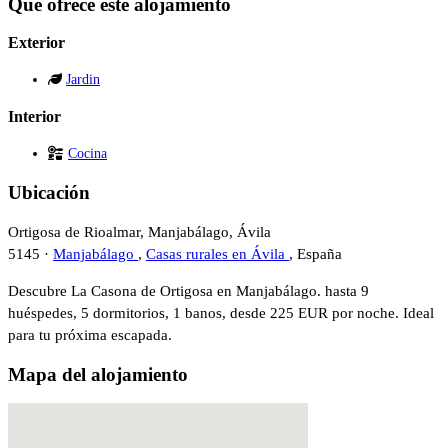
Qué ofrece este alojamiento
Exterior
Jardin
Interior
Cocina
Ubicación
Ortigosa de Rioalmar, Manjabálago, Ávila
5145 ·
Manjabálago
,
Casas rurales en Ávila
, España
Descubre La Casona de Ortigosa en Manjabálago. hasta 9
huéspedes, 5 dormitorios, 1 banos, desde 225 EUR por noche. Ideal
para tu próxima escapada.
Mapa del alojamiento