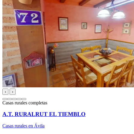
‹
›
Casas rurales completas
A.T. RURALRUT EL TIEMBLO
Casas rurales en Ávila