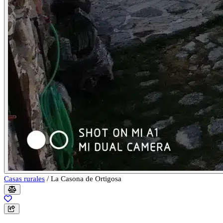
Casas rurales
/
La Casona de Ortigosa