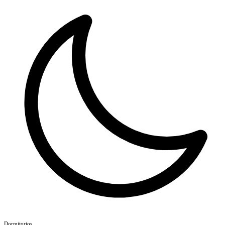
Dormitorios