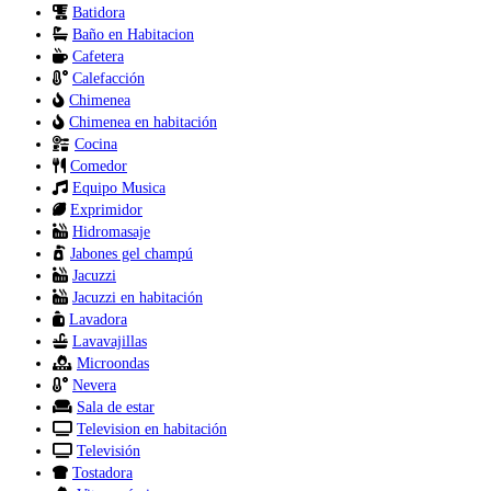
Batidora
Baño en Habitacion
Cafetera
Calefacción
Chimenea
Chimenea en habitación
Cocina
Comedor
Equipo Musica
Exprimidor
Hidromasaje
Jabones gel champú
Jacuzzi
Jacuzzi en habitación
Lavadora
Lavavajillas
Microondas
Nevera
Sala de estar
Television en habitación
Televisión
Tostadora