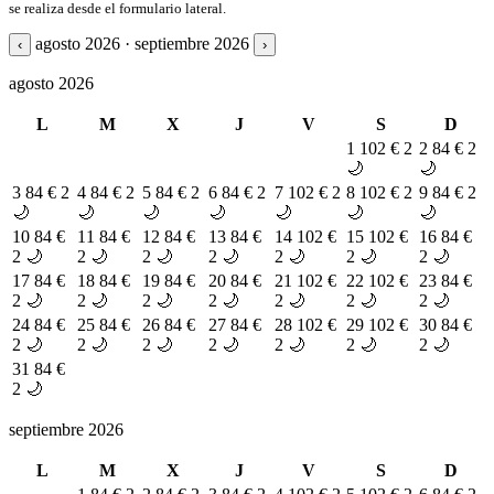
se realiza desde el formulario lateral.
agosto 2026 · septiembre 2026
‹
›
agosto 2026
L
M
X
J
V
S
D
1
102 €
2
2
84 €
2
🌙
🌙
3
84 €
2
4
84 €
2
5
84 €
2
6
84 €
2
7
102 €
2
8
102 €
2
9
84 €
2
🌙
🌙
🌙
🌙
🌙
🌙
🌙
10
84 €
11
84 €
12
84 €
13
84 €
14
102 €
15
102 €
16
84 €
2 🌙
2 🌙
2 🌙
2 🌙
2 🌙
2 🌙
2 🌙
17
84 €
18
84 €
19
84 €
20
84 €
21
102 €
22
102 €
23
84 €
2 🌙
2 🌙
2 🌙
2 🌙
2 🌙
2 🌙
2 🌙
24
84 €
25
84 €
26
84 €
27
84 €
28
102 €
29
102 €
30
84 €
2 🌙
2 🌙
2 🌙
2 🌙
2 🌙
2 🌙
2 🌙
31
84 €
2 🌙
septiembre 2026
L
M
X
J
V
S
D