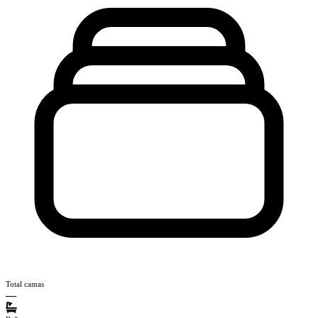
Total camas
—