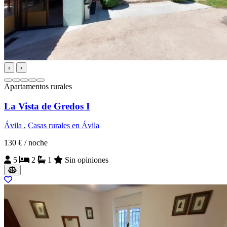
‹
›
Apartamentos rurales
La Vista de Gredos I
Ávila
,
Casas rurales en Ávila
130 €
/ noche
5
2
1
Sin opiniones