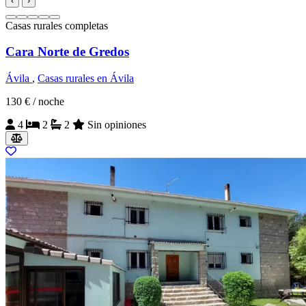
‹
›
Casas rurales completas
Cara Norte de Gredos
Ávila
,
Casas rurales en Ávila
130 €
/ noche
4
2
2
Sin opiniones