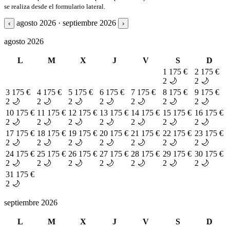
se realiza desde el formulario lateral.
agosto 2026 · septiembre 2026
‹
›
agosto 2026
L
M
X
J
V
S
D
1
175 €
2
175 €
2 🌙
2 🌙
3
175 €
4
175 €
5
175 €
6
175 €
7
175 €
8
175 €
9
175 €
2 🌙
2 🌙
2 🌙
2 🌙
2 🌙
2 🌙
2 🌙
10
175 €
11
175 €
12
175 €
13
175 €
14
175 €
15
175 €
16
175 €
2 🌙
2 🌙
2 🌙
2 🌙
2 🌙
2 🌙
2 🌙
17
175 €
18
175 €
19
175 €
20
175 €
21
175 €
22
175 €
23
175 €
2 🌙
2 🌙
2 🌙
2 🌙
2 🌙
2 🌙
2 🌙
24
175 €
25
175 €
26
175 €
27
175 €
28
175 €
29
175 €
30
175 €
2 🌙
2 🌙
2 🌙
2 🌙
2 🌙
2 🌙
2 🌙
31
175 €
2 🌙
septiembre 2026
L
M
X
J
V
S
D