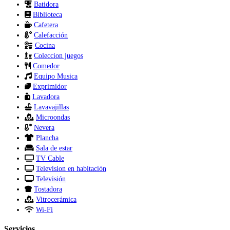
Batidora
Biblioteca
Cafetera
Calefacción
Cocina
Coleccion juegos
Comedor
Equipo Musica
Exprimidor
Lavadora
Lavavajillas
Microondas
Nevera
Plancha
Sala de estar
TV Cable
Television en habitación
Televisión
Tostadora
Vitrocerámica
Wi-Fi
Servicios