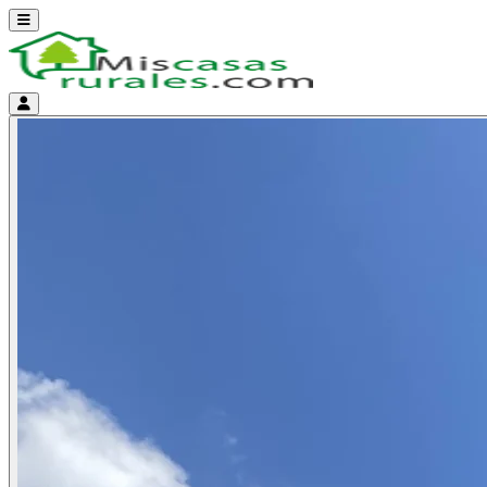
Abrir menú
Menú de cuenta