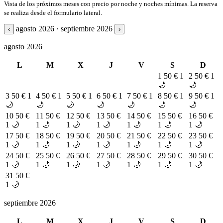
Vista de los próximos meses con precio por noche y noches mínimas. La reserva
se realiza desde el formulario lateral.
agosto 2026 · septiembre 2026
‹
›
agosto 2026
L
M
X
J
V
S
D
1
50 €
1
2
50 €
1
🌙
🌙
3
50 €
1
4
50 €
1
5
50 €
1
6
50 €
1
7
50 €
1
8
50 €
1
9
50 €
1
🌙
🌙
🌙
🌙
🌙
🌙
🌙
10
50 €
11
50 €
12
50 €
13
50 €
14
50 €
15
50 €
16
50 €
1 🌙
1 🌙
1 🌙
1 🌙
1 🌙
1 🌙
1 🌙
17
50 €
18
50 €
19
50 €
20
50 €
21
50 €
22
50 €
23
50 €
1 🌙
1 🌙
1 🌙
1 🌙
1 🌙
1 🌙
1 🌙
24
50 €
25
50 €
26
50 €
27
50 €
28
50 €
29
50 €
30
50 €
1 🌙
1 🌙
1 🌙
1 🌙
1 🌙
1 🌙
1 🌙
31
50 €
1 🌙
septiembre 2026
L
M
X
J
V
S
D