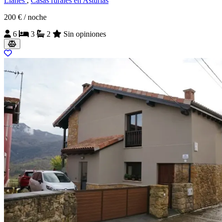
Llanes
,
Casas rurales en Asturias
200 €
/ noche
6
3
2
Sin opiniones