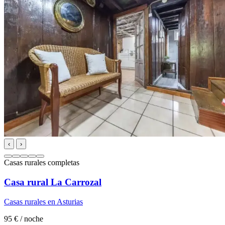
‹
›
Casas rurales completas
Casa rural La Carrozal
Casas rurales en Asturias
95 €
/ noche