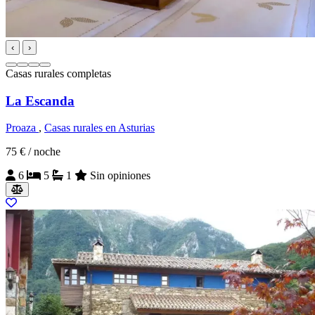
‹
›
Casas rurales completas
La Escanda
Proaza
,
Casas rurales en Asturias
75 €
/ noche
6
5
1
Sin opiniones