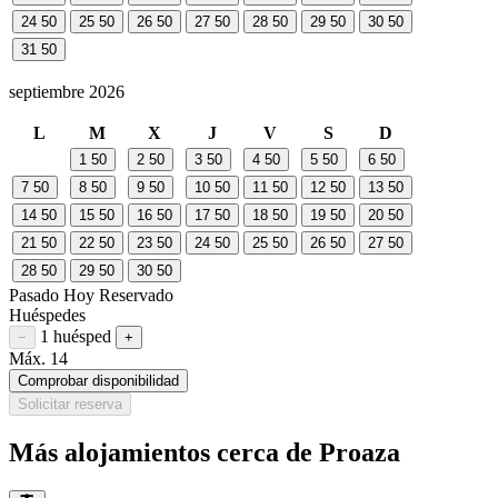
24
50
25
50
26
50
27
50
28
50
29
50
30
50
31
50
septiembre 2026
L
M
X
J
V
S
D
1
50
2
50
3
50
4
50
5
50
6
50
7
50
8
50
9
50
10
50
11
50
12
50
13
50
14
50
15
50
16
50
17
50
18
50
19
50
20
50
21
50
22
50
23
50
24
50
25
50
26
50
27
50
28
50
29
50
30
50
Pasado
Hoy
Reservado
Huéspedes
1 huésped
Restar huésped
Sumar huésped
−
+
Máx. 14
Comprobar disponibilidad
Solicitar reserva
Más alojamientos cerca de Proaza