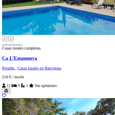
‹
›
Casas rurales completas
Ca L’Estamenya
Perafita
,
Casas rurales en Barcelona
216 €
/ noche
11
9
1
Sin opiniones