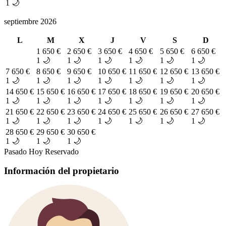
1 🌙
septiembre 2026
L
M
X
J
V
S
D
1
650 €
2
650 €
3
650 €
4
650 €
5
650 €
6
650 €
1 🌙
1 🌙
1 🌙
1 🌙
1 🌙
1 🌙
7
650 €
8
650 €
9
650 €
10
650 €
11
650 €
12
650 €
13
650 €
1 🌙
1 🌙
1 🌙
1 🌙
1 🌙
1 🌙
1 🌙
14
650 €
15
650 €
16
650 €
17
650 €
18
650 €
19
650 €
20
650 €
1 🌙
1 🌙
1 🌙
1 🌙
1 🌙
1 🌙
1 🌙
21
650 €
22
650 €
23
650 €
24
650 €
25
650 €
26
650 €
27
650 €
1 🌙
1 🌙
1 🌙
1 🌙
1 🌙
1 🌙
1 🌙
28
650 €
29
650 €
30
650 €
1 🌙
1 🌙
1 🌙
Pasado
Hoy
Reservado
Información del propietario