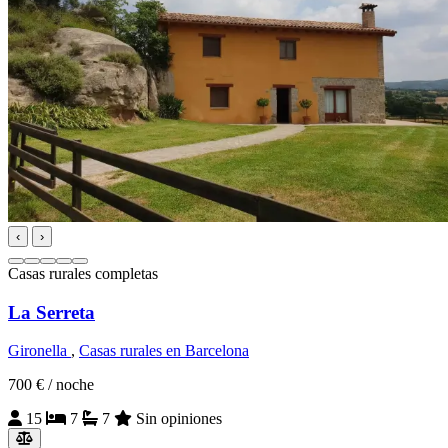
‹
›
Casas rurales completas
La Serreta
Gironella
,
Casas rurales en Barcelona
700 €
/ noche
15
7
7
Sin opiniones