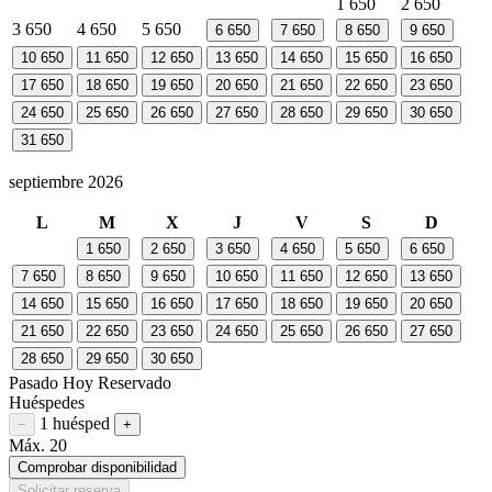
1
650
2
650
3
650
4
650
5
650
6
650
7
650
8
650
9
650
10
650
11
650
12
650
13
650
14
650
15
650
16
650
17
650
18
650
19
650
20
650
21
650
22
650
23
650
24
650
25
650
26
650
27
650
28
650
29
650
30
650
31
650
septiembre 2026
L
M
X
J
V
S
D
1
650
2
650
3
650
4
650
5
650
6
650
7
650
8
650
9
650
10
650
11
650
12
650
13
650
14
650
15
650
16
650
17
650
18
650
19
650
20
650
21
650
22
650
23
650
24
650
25
650
26
650
27
650
28
650
29
650
30
650
Pasado
Hoy
Reservado
Huéspedes
1 huésped
Restar huésped
Sumar huésped
−
+
Máx. 20
Comprobar disponibilidad
Solicitar reserva