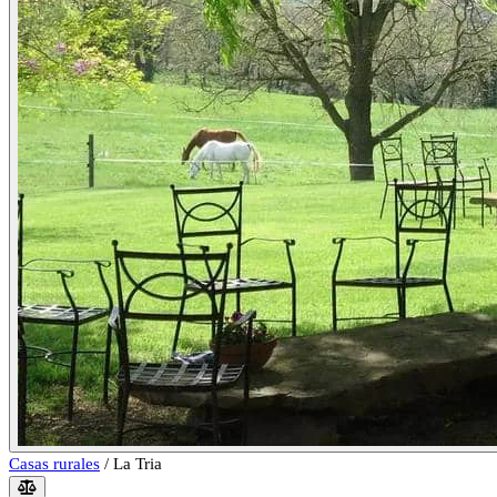
Casas rurales
/
La Tria