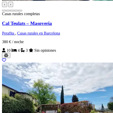
‹
›
Casas rurales completas
Cal Teulats – Masoveria
Perafita
,
Casas rurales en Barcelona
380 €
/ noche
10
4
3
Sin opiniones