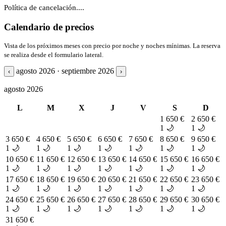
Política de cancelación....
Calendario de precios
Vista de los próximos meses con precio por noche y noches mínimas. La reserva
se realiza desde el formulario lateral.
agosto 2026 · septiembre 2026
‹
›
agosto 2026
L
M
X
J
V
S
D
1
650 €
2
650 €
1 🌙
1 🌙
3
650 €
4
650 €
5
650 €
6
650 €
7
650 €
8
650 €
9
650 €
1 🌙
1 🌙
1 🌙
1 🌙
1 🌙
1 🌙
1 🌙
10
650 €
11
650 €
12
650 €
13
650 €
14
650 €
15
650 €
16
650 €
1 🌙
1 🌙
1 🌙
1 🌙
1 🌙
1 🌙
1 🌙
17
650 €
18
650 €
19
650 €
20
650 €
21
650 €
22
650 €
23
650 €
1 🌙
1 🌙
1 🌙
1 🌙
1 🌙
1 🌙
1 🌙
24
650 €
25
650 €
26
650 €
27
650 €
28
650 €
29
650 €
30
650 €
1 🌙
1 🌙
1 🌙
1 🌙
1 🌙
1 🌙
1 🌙
31
650 €