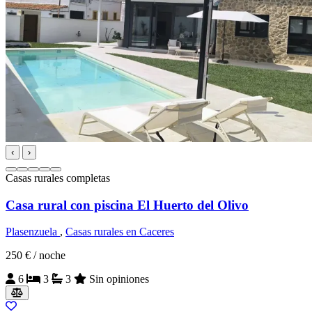
‹
›
Casas rurales completas
Casa rural con piscina El Huerto del Olivo
Plasenzuela
,
Casas rurales en Caceres
250 €
/ noche
6
3
3
Sin opiniones