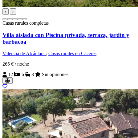
‹
›
Casas rurales completas
Villa aislada con Piscina privada, terraza, jardín y
barbacoa
Valencia de Alcántara
,
Casas rurales en Caceres
265 €
/ noche
12
6
3
Sin opiniones