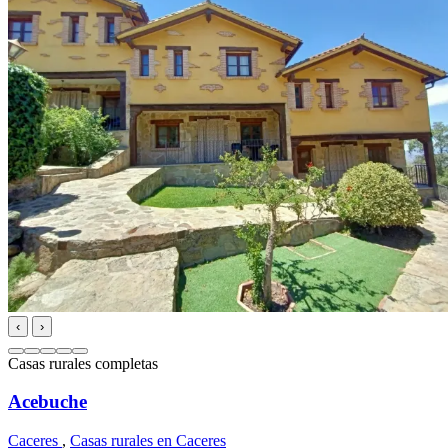
‹
›
Casas rurales completas
Acebuche
Caceres
,
Casas rurales en Caceres