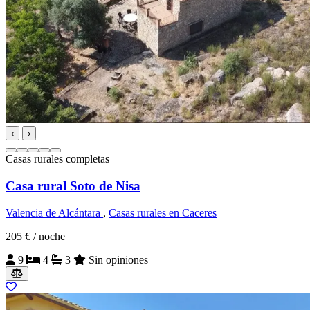
‹
›
Casas rurales completas
Casa rural Soto de Nisa
Valencia de Alcántara
,
Casas rurales en Caceres
205 €
/ noche
9
4
3
Sin opiniones