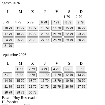
agosto 2026
L
M
X
J
V
S
D
1
79
2
79
3
79
4
79
5
79
6
79
7
79
8
79
9
79
10
79
11
79
12
79
13
79
14
79
15
79
16
79
17
79
18
79
19
79
20
79
21
79
22
79
23
79
24
79
25
79
26
79
27
79
28
79
29
79
30
79
31
79
septiembre 2026
L
M
X
J
V
S
D
1
79
2
79
3
79
4
79
5
79
6
79
7
79
8
79
9
79
10
79
11
79
12
79
13
79
14
79
15
79
16
79
17
79
18
79
19
79
20
79
21
79
22
79
23
79
24
79
25
79
26
79
27
79
28
79
29
79
30
79
Pasado
Hoy
Reservado
Huéspedes