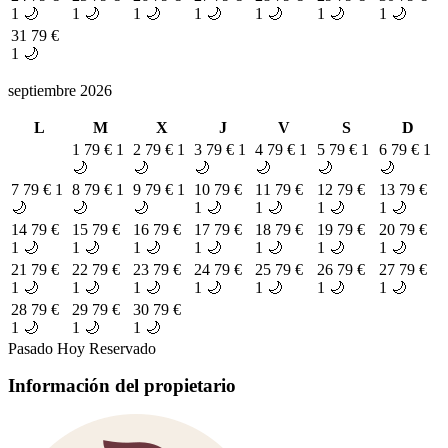
1 🌙
1 🌙
1 🌙
1 🌙
1 🌙
1 🌙
1 🌙
31
79 €
1 🌙
septiembre 2026
L
M
X
J
V
S
D
1
79 €
1
2
79 €
1
3
79 €
1
4
79 €
1
5
79 €
1
6
79 €
1
🌙
🌙
🌙
🌙
🌙
🌙
7
79 €
1
8
79 €
1
9
79 €
1
10
79 €
11
79 €
12
79 €
13
79 €
🌙
🌙
🌙
1 🌙
1 🌙
1 🌙
1 🌙
14
79 €
15
79 €
16
79 €
17
79 €
18
79 €
19
79 €
20
79 €
1 🌙
1 🌙
1 🌙
1 🌙
1 🌙
1 🌙
1 🌙
21
79 €
22
79 €
23
79 €
24
79 €
25
79 €
26
79 €
27
79 €
1 🌙
1 🌙
1 🌙
1 🌙
1 🌙
1 🌙
1 🌙
28
79 €
29
79 €
30
79 €
1 🌙
1 🌙
1 🌙
Pasado
Hoy
Reservado
Información del propietario