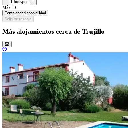
1 huésped
Restar huésped
Sumar huésped
−
+
Máx. 16
Comprobar disponibilidad
Solicitar reserva
Más alojamientos cerca de Trujillo