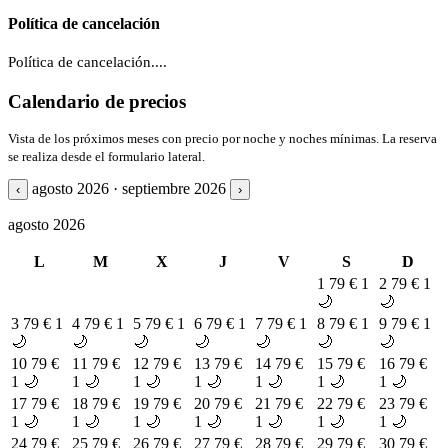
Política de cancelación
Política de cancelación....
Calendario de precios
Vista de los próximos meses con precio por noche y noches mínimas. La reserva
se realiza desde el formulario lateral.
agosto 2026 · septiembre 2026
‹
›
agosto 2026
L
M
X
J
V
S
D
1
79 €
1
2
79 €
1
🌙
🌙
3
79 €
1
4
79 €
1
5
79 €
1
6
79 €
1
7
79 €
1
8
79 €
1
9
79 €
1
🌙
🌙
🌙
🌙
🌙
🌙
🌙
10
79 €
11
79 €
12
79 €
13
79 €
14
79 €
15
79 €
16
79 €
1 🌙
1 🌙
1 🌙
1 🌙
1 🌙
1 🌙
1 🌙
17
79 €
18
79 €
19
79 €
20
79 €
21
79 €
22
79 €
23
79 €
1 🌙
1 🌙
1 🌙
1 🌙
1 🌙
1 🌙
1 🌙
24
79 €
25
79 €
26
79 €
27
79 €
28
79 €
29
79 €
30
79 €