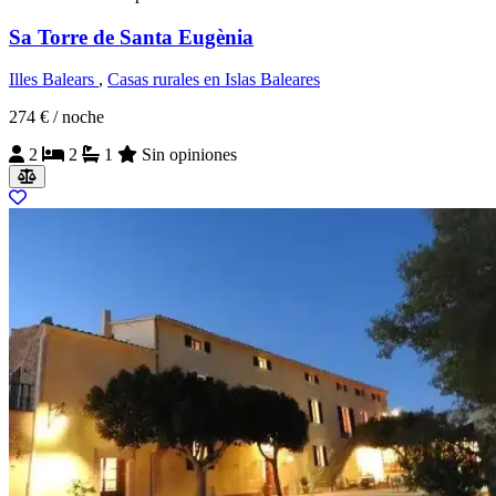
Sa Torre de Santa Eugènia
Illes Balears
,
Casas rurales en Islas Baleares
274 €
/ noche
2
2
1
Sin opiniones