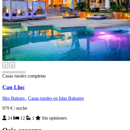
‹
›
Casas rurales completas
Can Lluc
Illes Balears
,
Casas rurales en Islas Baleares
979 €
/ noche
24
12
1
Sin opiniones