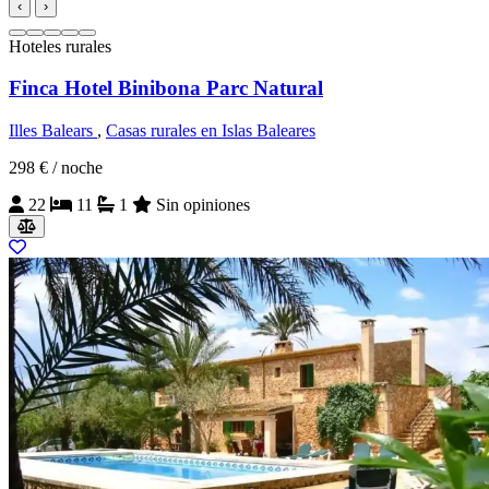
‹
›
Hoteles rurales
Finca Hotel Binibona Parc Natural
Illes Balears
,
Casas rurales en Islas Baleares
298 €
/ noche
22
11
1
Sin opiniones