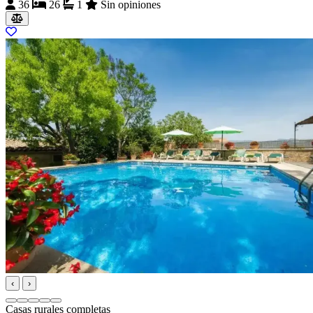
36
26
1
Sin opiniones
‹
›
Casas rurales completas