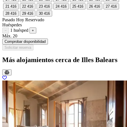
21
416
22
416
23
416
24
416
25
416
26
416
27
416
28
416
29
416
30
416
Pasado
Hoy
Reservado
Huéspedes
1 huésped
Restar huésped
Sumar huésped
−
+
Máx. 20
Comprobar disponibilidad
Solicitar reserva
Más alojamientos cerca de Illes Balears