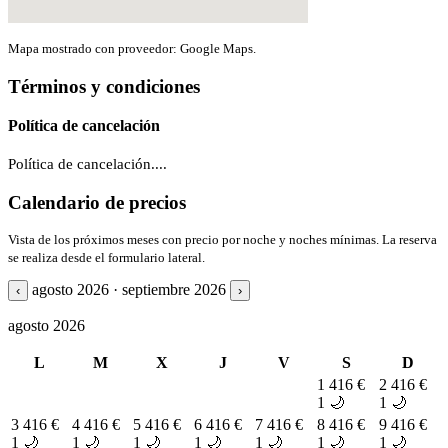
Mapa mostrado con proveedor: Google Maps.
Términos y condiciones
Política de cancelación
Política de cancelación....
Calendario de precios
Vista de los próximos meses con precio por noche y noches mínimas. La reserva
se realiza desde el formulario lateral.
agosto 2026 · septiembre 2026
‹
›
agosto 2026
L
M
X
J
V
S
D
1
416 €
2
416 €
1 🌙
1 🌙
3
416 €
4
416 €
5
416 €
6
416 €
7
416 €
8
416 €
9
416 €
1 🌙
1 🌙
1 🌙
1 🌙
1 🌙
1 🌙
1 🌙