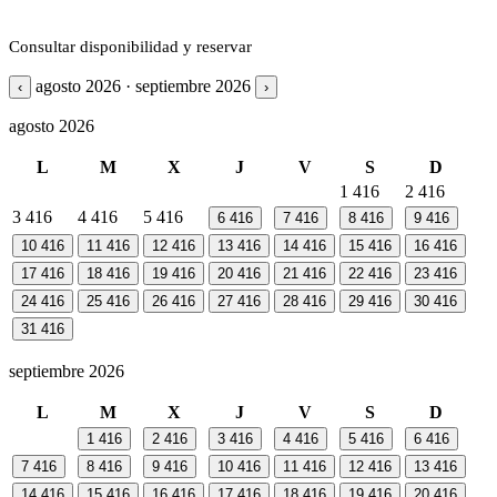
Consultar disponibilidad y reservar
agosto 2026 · septiembre 2026
‹
›
agosto 2026
L
M
X
J
V
S
D
1
416
2
416
3
416
4
416
5
416
6
416
7
416
8
416
9
416
10
416
11
416
12
416
13
416
14
416
15
416
16
416
17
416
18
416
19
416
20
416
21
416
22
416
23
416
24
416
25
416
26
416
27
416
28
416
29
416
30
416
31
416
septiembre 2026
L
M
X
J
V
S
D
1
416
2
416
3
416
4
416
5
416
6
416
7
416
8
416
9
416
10
416
11
416
12
416
13
416
14
416
15
416
16
416
17
416
18
416
19
416
20
416