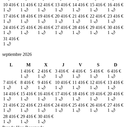
10
416 €
11
416 €
12
416 €
13
416 €
14
416 €
15
416 €
16
416 €
1 🌙
1 🌙
1 🌙
1 🌙
1 🌙
1 🌙
1 🌙
17
416 €
18
416 €
19
416 €
20
416 €
21
416 €
22
416 €
23
416 €
1 🌙
1 🌙
1 🌙
1 🌙
1 🌙
1 🌙
1 🌙
24
416 €
25
416 €
26
416 €
27
416 €
28
416 €
29
416 €
30
416 €
1 🌙
1 🌙
1 🌙
1 🌙
1 🌙
1 🌙
1 🌙
31
416 €
1 🌙
septiembre 2026
L
M
X
J
V
S
D
1
416 €
2
416 €
3
416 €
4
416 €
5
416 €
6
416 €
1 🌙
1 🌙
1 🌙
1 🌙
1 🌙
1 🌙
7
416 €
8
416 €
9
416 €
10
416 €
11
416 €
12
416 €
13
416 €
1 🌙
1 🌙
1 🌙
1 🌙
1 🌙
1 🌙
1 🌙
14
416 €
15
416 €
16
416 €
17
416 €
18
416 €
19
416 €
20
416 €
1 🌙
1 🌙
1 🌙
1 🌙
1 🌙
1 🌙
1 🌙
21
416 €
22
416 €
23
416 €
24
416 €
25
416 €
26
416 €
27
416 €
1 🌙
1 🌙
1 🌙
1 🌙
1 🌙
1 🌙
1 🌙
28
416 €
29
416 €
30
416 €
1 🌙
1 🌙
1 🌙