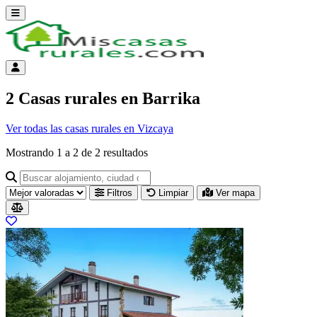
Abrir menú
Menú de cuenta
2 Casas rurales en Barrika
Ver todas las casas rurales en Vizcaya
Mostrando
1
a
2
de
2
resultados
Buscar alojamiento, ciudad o provincia para ir a su página
Filtros
Limpiar
Ver mapa
Resultados del listado