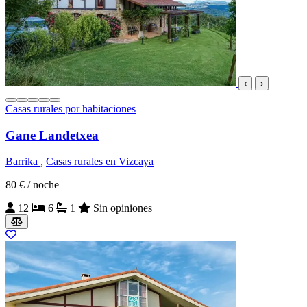
‹
›
Casas rurales por habitaciones
Gane Landetxea
Barrika
,
Casas rurales en Vizcaya
80 €
/ noche
12
6
1
Sin opiniones