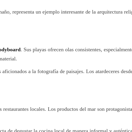
o, representa un ejemplo interesante de la arquitectura relig
bodyboard
. Sus playas ofrecen olas consistentes, especialment
material.
 aficionados a la fotografía de paisajes. Los atardeceres desd
s restaurantes locales. Los productos del mar son protagonista
cta de degustar la cocina local de manera informal y auténtica