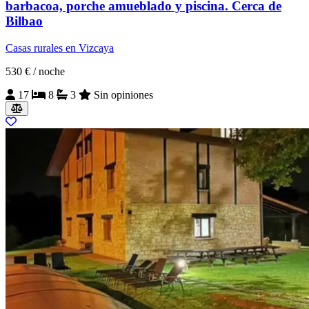
barbacoa, porche amueblado y piscina. Cerca de
Bilbao
Casas rurales en Vizcaya
530 €
/ noche
17
8
3
Sin opiniones