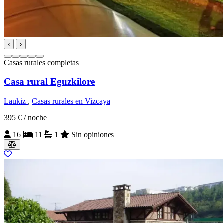
‹
›
Casas rurales completas
Casa rural Eguzkilore
Laukiz
,
Casas rurales en Vizcaya
395 €
/ noche
16
11
1
Sin opiniones