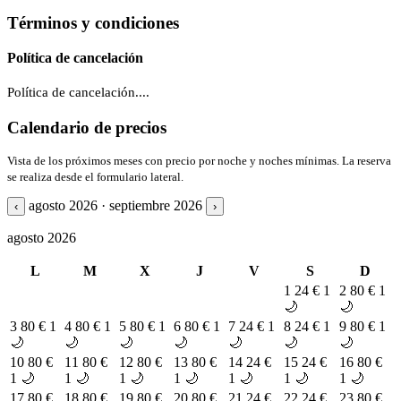
Términos y condiciones
Política de cancelación
Política de cancelación....
Calendario de precios
Vista de los próximos meses con precio por noche y noches mínimas. La reserva
se realiza desde el formulario lateral.
agosto 2026 · septiembre 2026
‹
›
agosto 2026
L
M
X
J
V
S
D
1
24 €
1
2
80 €
1
🌙
🌙
3
80 €
1
4
80 €
1
5
80 €
1
6
80 €
1
7
24 €
1
8
24 €
1
9
80 €
1
🌙
🌙
🌙
🌙
🌙
🌙
🌙
10
80 €
11
80 €
12
80 €
13
80 €
14
24 €
15
24 €
16
80 €
1 🌙
1 🌙
1 🌙
1 🌙
1 🌙
1 🌙
1 🌙
17
80 €
18
80 €
19
80 €
20
80 €
21
24 €
22
24 €
23
80 €