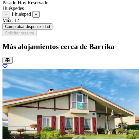
Pasado
Hoy
Reservado
Huéspedes
1 huésped
Restar huésped
Sumar huésped
−
+
Máx. 12
Comprobar disponibilidad
Solicitar reserva
Más alojamientos cerca de Barrika