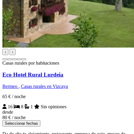
‹
›
Casas rurales por habitaciones
Eco Hotel Rural Lurdeia
Bermeo
,
Casas rurales en Vizcaya
65 €
/ noche
16
8
1
Sin opiniones
desde
80 €
/ noche
Seleccionar fechas
Da de alta tu alojamiento, restaurante, empresa de ocio, museo de