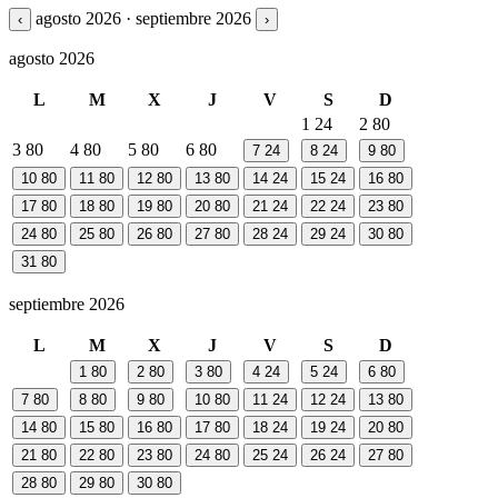
agosto 2026 · septiembre 2026
‹
›
agosto 2026
L
M
X
J
V
S
D
1
24
2
80
3
80
4
80
5
80
6
80
7
24
8
24
9
80
10
80
11
80
12
80
13
80
14
24
15
24
16
80
17
80
18
80
19
80
20
80
21
24
22
24
23
80
24
80
25
80
26
80
27
80
28
24
29
24
30
80
31
80
septiembre 2026
L
M
X
J
V
S
D
1
80
2
80
3
80
4
24
5
24
6
80
7
80
8
80
9
80
10
80
11
24
12
24
13
80
14
80
15
80
16
80
17
80
18
24
19
24
20
80
21
80
22
80
23
80
24
80
25
24
26
24
27
80
28
80
29
80
30
80