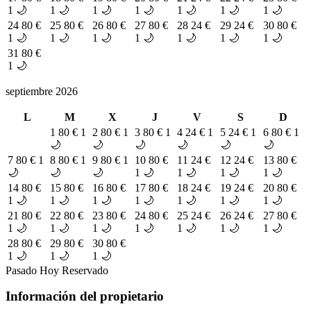
1 🌙
1 🌙
1 🌙
1 🌙
1 🌙
1 🌙
1 🌙
24
80 €
25
80 €
26
80 €
27
80 €
28
24 €
29
24 €
30
80 €
1 🌙
1 🌙
1 🌙
1 🌙
1 🌙
1 🌙
1 🌙
31
80 €
1 🌙
septiembre 2026
L
M
X
J
V
S
D
1
80 €
1
2
80 €
1
3
80 €
1
4
24 €
1
5
24 €
1
6
80 €
1
🌙
🌙
🌙
🌙
🌙
🌙
7
80 €
1
8
80 €
1
9
80 €
1
10
80 €
11
24 €
12
24 €
13
80 €
🌙
🌙
🌙
1 🌙
1 🌙
1 🌙
1 🌙
14
80 €
15
80 €
16
80 €
17
80 €
18
24 €
19
24 €
20
80 €
1 🌙
1 🌙
1 🌙
1 🌙
1 🌙
1 🌙
1 🌙
21
80 €
22
80 €
23
80 €
24
80 €
25
24 €
26
24 €
27
80 €
1 🌙
1 🌙
1 🌙
1 🌙
1 🌙
1 🌙
1 🌙
28
80 €
29
80 €
30
80 €
1 🌙
1 🌙
1 🌙
Pasado
Hoy
Reservado
Información del propietario