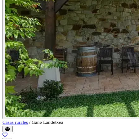
Casas rurales
/
Gane Landetxea