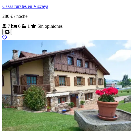
Casas rurales en Vizcaya
280 €
/ noche
7
6
1
Sin opiniones