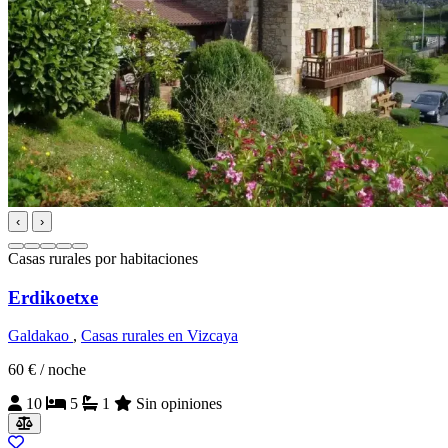
‹
›
Casas rurales por habitaciones
Erdikoetxe
Galdakao
,
Casas rurales en Vizcaya
60 €
/ noche
10
5
1
Sin opiniones